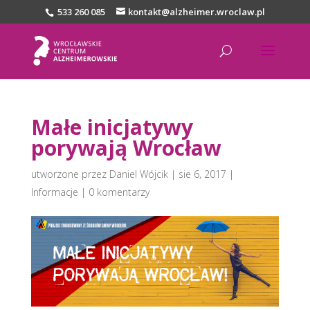
533 260 085
kontakt@alzheimer.wroclaw.pl
Małe inicjatywy
porywają Wrocław
utworzone przez
Daniel Wójcik
|
sie 6, 2017
|
Informacje
|
0 komentarzy