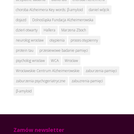
choroba Alzheimera Key words: β-amyloid
daniel wójcik
dojazd
Dolnośląska Fundacja Alzheimerowska
dzień otwarty
Hallera
Marzena Zboch
neurolog wrocław
otępienia
proces otępienny
protein tau
przesiewowe badanie pamięci
psycholog wrocław
WCA
Wrocław
Wrocławskie Centrum Alzheimerowskie
zaburzenia pamięci
zaburzenia psychogeriatryczne
zabuzrenia pamięci
β-amyloid
Zamów newsletter