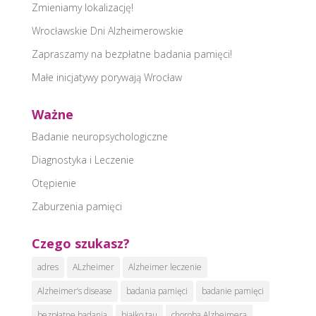
Zmieniamy lokalizację!
Wrocławskie Dni Alzheimerowskie
Zapraszamy na bezpłatne badania pamięci!
Małe inicjatywy porywają Wrocław
Ważne
Badanie neuropsychologiczne
Diagnostyka i Leczenie
Otępienie
Zaburzenia pamięci
Czego szukasz?
adres
ALzheimer
Alzheimer leczenie
Alzheimer’s disease
badania pamięci
badanie pamięci
bezpłatne badania
białko tau
choroba Alzheimera