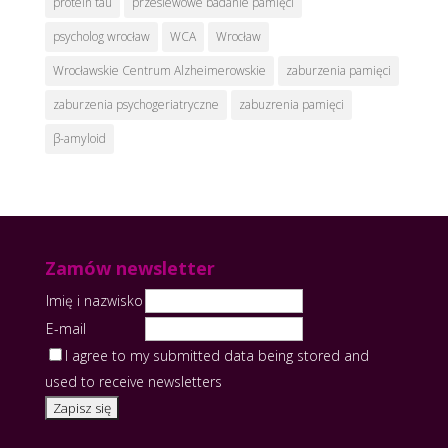
protein tau
przesiewowe badanie pamięci
psycholog wrocław
WCA
Wrocław
Wrocławskie Centrum Alzheimerowskie
zaburzenia pamięci
zaburzenia psychogeriatryczne
zabuzrenia pamięci
β-amyloid
Zamów newsletter
Imię i nazwisko
E-mail
I agree to my submitted data being stored and
used to receive newsletters