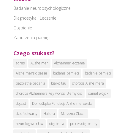
Badanie neuropsychologiczne
Diagnostyka i Leczenie
Otępienie
Zaburzenia pamięci
Czego szukasz?
adres
ALzheimer
Alzheimer leczenie
Alzheimer’s disease
badania pamięci
badanie pamięci
bezpłatne badania
białko tau
choroba Alzheimera
choroba Alzheimera Key words: β-amyloid
daniel wójcik
dojazd
Dolnośląska Fundacja Alzheimerowska
dzień otwarty
Hallera
Marzena Zboch
neurolog wrocław
otępienia
proces otępienny