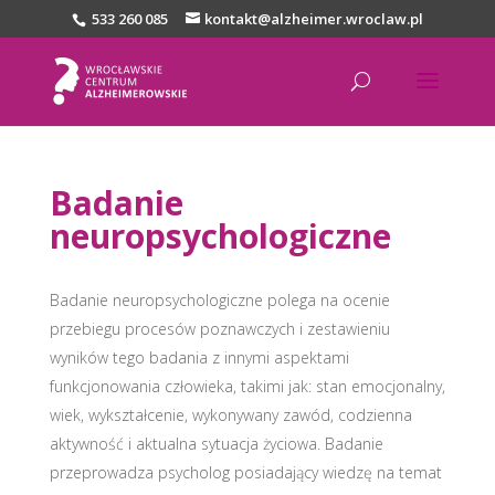
533 260 085
kontakt@alzheimer.wroclaw.pl
Badanie
neuropsychologiczne
Badanie neuropsychologiczne polega na ocenie
przebiegu procesów poznawczych i zestawieniu
wyników tego badania z innymi aspektami
funkcjonowania człowieka, takimi jak: stan emocjonalny,
wiek, wykształcenie, wykonywany zawód, codzienna
aktywność i aktualna sytuacja życiowa. Badanie
przeprowadza psycholog posiadający wiedzę na temat