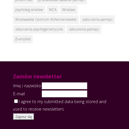
psycholog wrocław
WCA
Wrocław
Wrocławskie Centrum Alzheimerowskie
zaburzenia pamięci
zaburzenia psychogeriatryczne
zabuzrenia pamięci
β-amyloid
Zamów newsletter
Imię i nazwisko
E-mail
I agree to my submitted data being stored and
used to receive newsletters