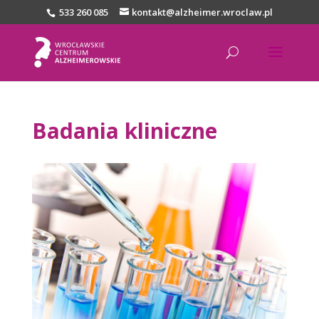
533 260 085
kontakt@alzheimer.wroclaw.pl
Badania kliniczne