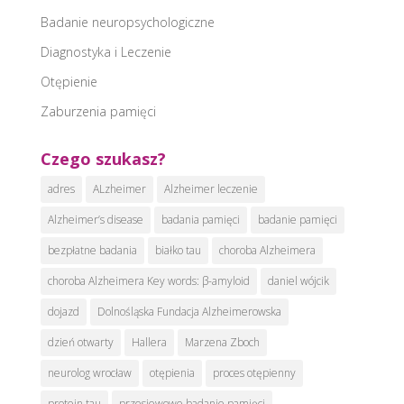
Badanie neuropsychologiczne
Diagnostyka i Leczenie
Otępienie
Zaburzenia pamięci
Czego szukasz?
adres
ALzheimer
Alzheimer leczenie
Alzheimer’s disease
badania pamięci
badanie pamięci
bezpłatne badania
białko tau
choroba Alzheimera
choroba Alzheimera Key words: β-amyloid
daniel wójcik
dojazd
Dolnośląska Fundacja Alzheimerowska
dzień otwarty
Hallera
Marzena Zboch
neurolog wrocław
otępienia
proces otępienny
protein tau
przesiewowe badanie pamięci