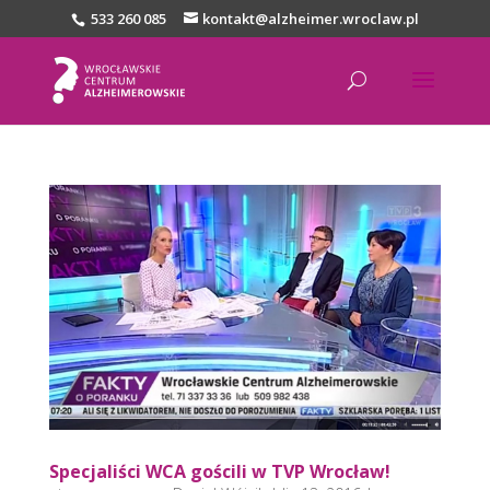
533 260 085
kontakt@alzheimer.wroclaw.pl
Specjaliści WCA gościli w TVP Wrocław!