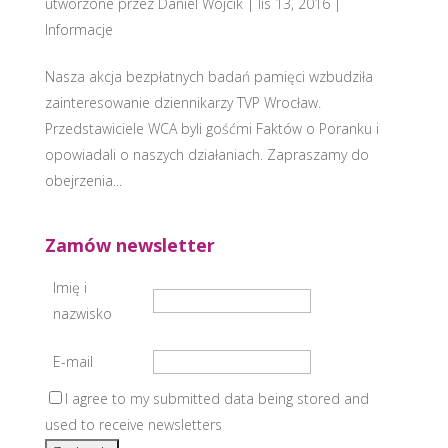
utworzone przez
Daniel Wójcik
|
lis 13, 2016
|
Informacje
Nasza akcja bezpłatnych badań pamięci wzbudziła
zainteresowanie dziennikarzy TVP Wrocław.
Przedstawiciele WCA byli gośćmi Faktów o Poranku i
opowiadali o naszych działaniach. Zapraszamy do
obejrzenia...
Zamów newsletter
Imię i
nazwisko
E-mail
I agree to my submitted data being stored and
used to receive newsletters