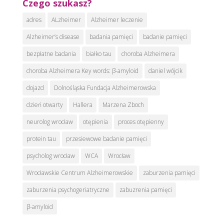
Czego szukasz?
adres
ALzheimer
Alzheimer leczenie
Alzheimer’s disease
badania pamięci
badanie pamięci
bezpłatne badania
białko tau
choroba Alzheimera
choroba Alzheimera Key words: β-amyloid
daniel wójcik
dojazd
Dolnośląska Fundacja Alzheimerowska
dzień otwarty
Hallera
Marzena Zboch
neurolog wrocław
otępienia
proces otępienny
protein tau
przesiewowe badanie pamięci
psycholog wrocław
WCA
Wrocław
Wrocławskie Centrum Alzheimerowskie
zaburzenia pamięci
zaburzenia psychogeriatryczne
zabuzrenia pamięci
β-amyloid