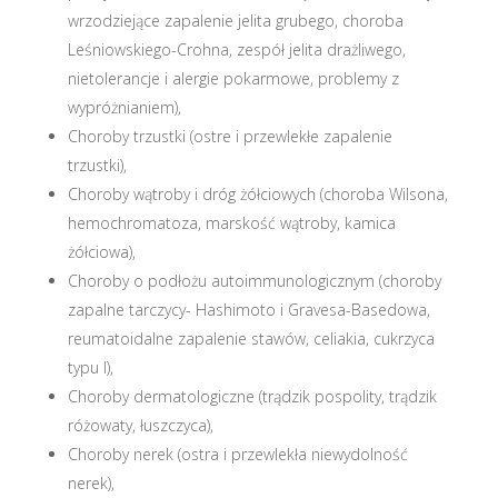
wrzodziejące zapalenie jelita grubego, choroba
Leśniowskiego-Crohna, zespół jelita drażliwego,
nietolerancje i alergie pokarmowe, problemy z
wypróżnianiem),
Choroby trzustki (ostre i przewlekłe zapalenie
trzustki),
Choroby wątroby i dróg żółciowych (choroba Wilsona,
hemochromatoza, marskość wątroby, kamica
żółciowa),
Choroby o podłożu autoimmunologicznym (choroby
zapalne tarczycy- Hashimoto i Gravesa-Basedowa,
reumatoidalne zapalenie stawów, celiakia, cukrzyca
typu I),
Choroby dermatologiczne (trądzik pospolity, trądzik
różowaty, łuszczyca),
Choroby nerek (ostra i przewlekła niewydolność
nerek),