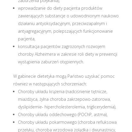
zaburzenia połykania),
wprowadzanie do diety pacjenta produktów
zawierających substancje o udowodnionym naukowo
działaniu antyoksydacyjnym, przeciwzapalnym i
antyagregacyjnym, polepszających funkcjonowanie
pacjenta,
konsultacja pacjentów zagrożonych rozwojem
choroby Alzheimera w zakresie roli diety w prewencji
wystąpienia zaburzeń otępiennych.
W gabinecie dietetyka mogą Państwo uzyskać pomoc
również w następujących schorzeniach:
Choroby układu krążenia (nadciśnienie tętnicze,
miażdżyca, żylna choroba zakrzepowo-zatorowa,
dyslipidemie- hipercholesterolemia, triglicerydemia),
Choroby układu oddechowego (POChP, astma),
Choroby układu pokarmowego (choroba refluksowa
przełyku, choroba wrzodowa żołądka i dwunastnicy,