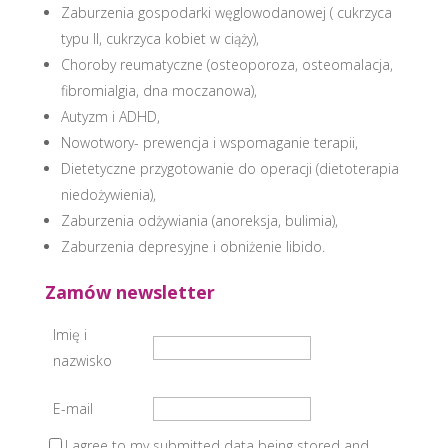
Zaburzenia gospodarki węglowodanowej ( cukrzyca
typu II, cukrzyca kobiet w ciąży),
Choroby reumatyczne (osteoporoza, osteomalacja,
fibromialgia, dna moczanowa),
Autyzm i ADHD,
Nowotwory- prewencja i wspomaganie terapii,
Dietetyczne przygotowanie do operacji (dietoterapia
niedożywienia),
Zaburzenia odżywiania (anoreksja, bulimia),
Zaburzenia depresyjne i obniżenie libido.
Zamów newsletter
Imię i
nazwisko
E-mail
I agree to my submitted data being stored and