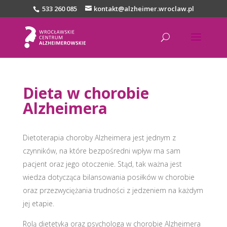
533 260 085
kontakt@alzheimer.wroclaw.pl
Dieta w chorobie
Alzheimera
Dietoterapia choroby Alzheimera jest jednym z
czynników, na które bezpośredni wpływ ma sam
pacjent oraz jego otoczenie. Stąd, tak ważna jest
wiedza dotycząca bilansowania posiłków w chorobie
oraz przezwyciężania trudności z jedzeniem na każdym
jej etapie.
Rolą dietetyka oraz psychologa w chorobie Alzheimera