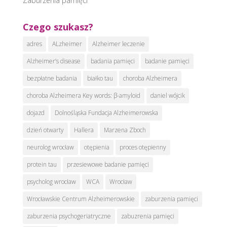
Zaburzenia pamięci
Czego szukasz?
adres
ALzheimer
Alzheimer leczenie
Alzheimer’s disease
badania pamięci
badanie pamięci
bezpłatne badania
białko tau
choroba Alzheimera
choroba Alzheimera Key words: β-amyloid
daniel wójcik
dojazd
Dolnośląska Fundacja Alzheimerowska
dzień otwarty
Hallera
Marzena Zboch
neurolog wrocław
otępienia
proces otępienny
protein tau
przesiewowe badanie pamięci
psycholog wrocław
WCA
Wrocław
Wrocławskie Centrum Alzheimerowskie
zaburzenia pamięci
zaburzenia psychogeriatryczne
zabuzrenia pamięci