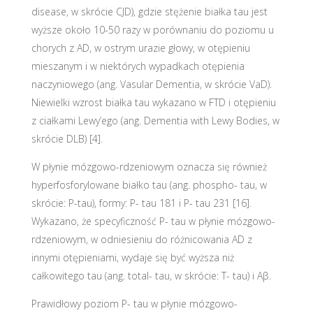
disease, w skrócie CJD), gdzie stężenie białka tau jest
wyższe około 10-50 razy w porównaniu do poziomu u
chorych z AD, w ostrym urazie głowy, w otępieniu
mieszanym i w niektórych wypadkach otępienia
naczyniowego (ang. Vasular Dementia, w skrócie VaD).
Niewielki wzrost białka tau wykazano w FTD i otępieniu
z ciałkami Lewy’ego (ang. Dementia with Lewy Bodies, w
skrócie DLB) [4].
W płynie mózgowo-rdzeniowym oznacza się również
hyperfosforylowane białko tau (ang. phospho- tau, w
skrócie: P-tau), formy: P- tau 181 i P- tau 231 [16].
Wykazano, że specyficzność P- tau w płynie mózgowo-
rdzeniowym, w odniesieniu do różnicowania AD z
innymi otępieniami, wydaje się być wyższa niż
całkowitego tau (ang. total- tau, w skrócie: T- tau) i Aβ.
Prawidłowy poziom P- tau w płynie mózgowo-