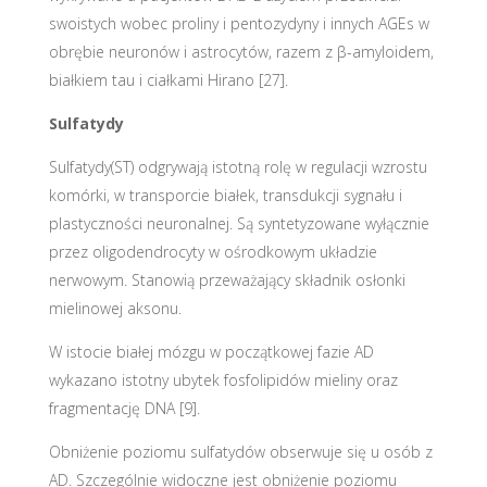
swoistych wobec proliny i pentozydyny i innych AGEs w
obrębie neuronów i astrocytów, razem z β-amyloidem,
białkiem tau i ciałkami Hirano [27].
Sulfatydy
Sulfatydy(ST) odgrywają istotną rolę w regulacji wzrostu
komórki, w transporcie białek, transdukcji sygnału i
plastyczności neuronalnej. Są syntetyzowane wyłącznie
przez oligodendrocyty w ośrodkowym układzie
nerwowym. Stanowią przeważający składnik osłonki
mielinowej aksonu.
W istocie białej mózgu w początkowej fazie AD
wykazano istotny ubytek fosfolipidów mieliny oraz
fragmentację DNA [9].
Obniżenie poziomu sulfatydów obserwuje się u osób z
AD. Szczególnie widoczne jest obniżenie poziomu