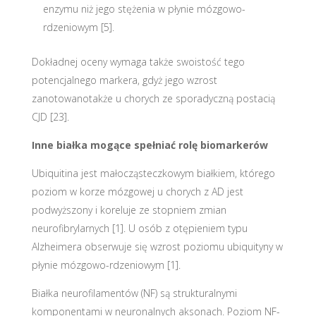
enzymu niż jego stężenia w płynie mózgowo-
rdzeniowym [5].
Dokładnej oceny wymaga także swoistość tego
potencjalnego markera, gdyż jego wzrost
zanotowanotakże u chorych ze sporadyczną postacią
CJD [23].
Inne białka mogące spełniać rolę biomarkerów
Ubiquitina jest małocząsteczkowym białkiem, którego
poziom w korze mózgowej u chorych z AD jest
podwyższony i koreluje ze stopniem zmian
neurofibrylarnych [1]. U osób z otępieniem typu
Alzheimera obserwuje się wzrost poziomu ubiquityny w
płynie mózgowo-rdzeniowym [1].
Białka neurofilamentów (NF) są strukturalnymi
komponentami w neuronalnych aksonach. Poziom NF-