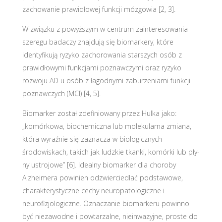
zachowanie prawidłowej funkcji mózgowia [2, 3].
W związku z powyższym w centrum zainteresowania
szeregu badaczy znajdują się biomarkery, które
identyfikują ryzyko zachorowania starszych osób z
prawidłowymi funkcjami poznawczymi oraz ryzyko
rozwoju AD u osób z łagodnymi zaburzeniami funkcji
poznawczych (MCI) [4, 5].
Biomarker został zdefiniowany przez Hulka jako:
„komórkowa, biochemiczna lub molekularna zmiana,
która wyraźnie się zaznacza w biologicznych
środowiskach, takich jak ludzkie tkanki, komórki lub pły-
ny ustrojowe” [6]. Idealny biomarker dla choroby
Alzheimera powinien odzwierciedlać podstawowe,
charakterystyczne cechy neuropatologiczne i
neurofizjologiczne. Oznaczanie biomarkeru powinno
być niezawodne i powtarzalne, nieinwazyjne, proste do