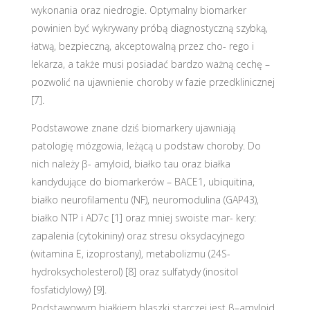
wykonania oraz niedrogie. Optymalny biomarker
powinien być wykrywany próbą diagnostyczną szybką,
łatwą, bezpieczną, akceptowalną przez cho- rego i
lekarza, a także musi posiadać bardzo ważną cechę –
pozwolić na ujawnienie choroby w fazie przedklinicznej
[7].
Podstawowe znane dziś biomarkery ujawniają
patologię mózgowia, leżącą u podstaw choroby. Do
nich należy β- amyloid, białko tau oraz białka
kandydujące do biomarkerów – BACE1, ubiquitina,
białko neurofilamentu (NF), neuromodulina (GAP43),
białko NTP i AD7c [1] oraz mniej swoiste mar- kery:
zapalenia (cytokininy) oraz stresu oksydacyjnego
(witamina E, izoprostany), metabolizmu (24S-
hydroksycholesterol) [8] oraz sulfatydy (inositol
fosfatidylowy) [9].
Podstawowym białkiem blaszki starczej jest β–amyloid