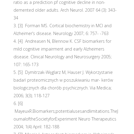
ratio as a prediction pf cognitive decline in non-
demented older adults. Arch Neurol. 2007 64 (3): 343-
34
[3] Forman MS. Cortical biochemistry in MCI and
Alzheimer’s disease. Neurology 2007; 6: 757- -763
[4] Andreasen N, Blennow K. CSF biomarkers for
mild cognitive impairment and early Alzheimers
disease. Clinical Neurology and Neurosurgery 2005;
107: 165-173
[5] Dymitrzak-Węglarz M, Hauser J. Wykorzystanie
badań proteomicznych w poszukiwaniu mar- kerów
biologicznych dla chorób psychicznych. Via Medica;
2006; 3(3); 118-127
[6]
MayeuxR.Biomarkers;potentialusesandlimitations.TheJ
ournaloftheSocietyforExperiment Neuro Therapeutics
2004; 1(4) April: 182-188