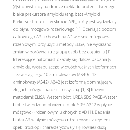
(Aβ), powstający na drodze rozkładu proteoli- tycznego
białka prekursora amyloidu (ang. beta-Amyloid
Prekursor Protein – w skrócie APP), który jest wydzielany
do płynu mózgowo-rdzeniowego [1]. Oceniając poziom
całkowitego Aβ u chorych na AD w płynie mózgowo-
rdzeniowym, przy użyciu metody ELISA, nie wykazano
zmian w porównaniu z grupą osób bez otępienia [1].
Interesujące natomiast okazały się dalsze badania β-
amyloidu, występującego w dwóch ważnych izoformach
– zawierającego 40 aminokwasów (Aβ40) i 42
aminokwasy (Aβ42). Aβ42 jest izoformą dominującą w
złogach mózgu i bardziej toksyczną. [1, 8] Różnymi
metodami: ELISA, Western blot, UREA SDS PAGE-Wester
blot- stwierdzono obniżenie o ok. 50% Aβ42 w płynie
mózgowo- -rdzeniowym u chorych z AD [1]. Badania
białka Aβ w płynie mózgowo rdzeniowym, z użyciem
spek- troskopii charakteryzowały się również dużą