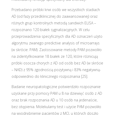
Przebadano próbki krwi osób we wszystkich stadiach
AD (od fazy przedklinicznej do zaawansowanej) oraz
różnych grup kontrolnych metodą sandwich ELISA –
rozpoznano 120 białek sygnalizacyjnych. W celu
przeprowadzenia specyficznych dla AD oznaczeń użyto
algorytmu zwanego predictive analysis of microarrays
(w skrócie: PAM). Zastosowanie metody PAM pozwoliło
na zidentyfikowanie 18 białek ze 120, które różnicują
próbki osocza chorych z AD od osób bez AD (w skrócie
– NAD) z 95% zgodnością pozytywną i 83% negatywną-
odpowiednio do klinicznego rozpoznania [25].
Badanie neuropatologiczne potwierdziło rozpoznanie
uzyskane przy pomocy PAM u 8 na dziewięć osób z AD
oraz brak rozpoznania AD u 10 osób na jedenaście,
bez otępienia. Molekularny test i użycie PAM pozwoliło
na wyodrębnienie pacjentów z MCI, u których doszło