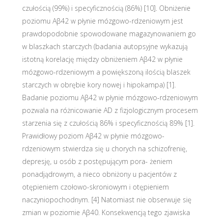
czułością (99%) i specyficznością (86%) [10]. Obniżenie
poziomu Aβ42 w płynie mózgowo-rdzeniowym jest
prawdopodobnie spowodowane magazynowaniem go
w blaszkach starczych (badania autopsyjne wykazują
istotną korelację między obniżeniem Aβ42 w płynie
mózgowo-rdzeniowym a powiększoną ilością blaszek
starczych w obrębie kory nowej i hipokampa) [1].
Badanie poziomu Aβ42 w płynie mózgowo-rdzeniowym
pozwala na różnicowanie AD z fizjologicznym procesem
starzenia się z czułością 86% i specyficznością 89% [1].
Prawidłowy poziom Aβ42 w płynie mózgowo-
rdzeniowym stwierdza się u chorych na schizofrenię,
depresję, u osób z postępującym pora- żeniem
ponadjądrowym, a nieco obniżony u pacjentów z
otępieniem czołowo-skroniowym i otępieniem
naczyniopochodnym. [4] Natomiast nie obserwuje się
zmian w poziomie Aβ40. Konsekwencją tego zjawiska