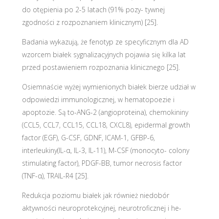
do otępienia po 2-5 latach (91% pozy- tywnej
zgodności z rozpoznaniem klinicznym) [25].
Badania wykazują, że fenotyp ze specyficznym dla AD
wzorcem białek sygnalizacyjnych pojawia się kilka lat
przed postawieniem rozpoznania klinicznego [25].
Osiemnaście wyżej wymienionych białek bierze udział w
odpowiedzi immunologicznej, w hematopoezie i
apoptozie. Są to-ANG-2 (angioproteina), chemokininy
(CCL5, CCL7, CCL15, CCL18, CXCL8), epidermal growth
factor (EGF), G-CSF, GDNF, ICAM-1, GFBP-6,
interleukiny(IL-α, IL-3, IL-11), M-CSF (monocyto- colony
stimulating factor), PDGF-BB, tumor necrosis factor
(TNF-α), TRAIL-R4 [25].
Redukcja poziomu białek jak również niedobór
aktywności neuroprotekcyjnej, neurotroficznej i he-