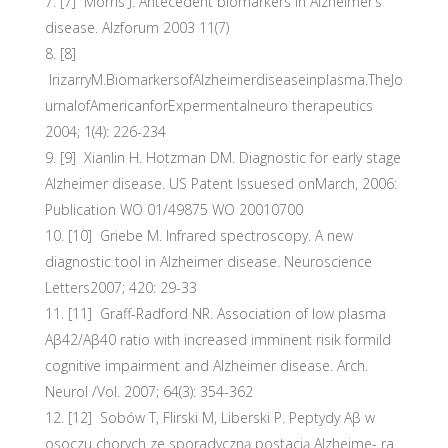
[7] Morris J. Antecedent biomarkers in Alzheimer’s
disease. Alzforum 2003 11(7)
[8]
IrizarryM.BiomarkersofAlzheimerdiseaseinplasma.TheJo
urnalofAmericanforExpermentalneuro therapeutics
2004; 1(4): 226-234
[9] Xianlin H. Hotzman DM. Diagnostic for early stage
Alzheimer disease. US Patent Issuesed onMarch, 2006:
Publication WO 01/49875 WO 20010700
[10] Griebe M. Infrared spectroscopy. A new
diagnostic tool in Alzheimer disease. Neuroscience
Letters2007; 420: 29-33
[11] Graff-Radford NR. Association of low plasma
Aβ42/Aβ40 ratio with increased imminent risik formild
cognitive impairment and Alzheimer disease. Arch.
Neurol /Vol. 2007; 64(3): 354-362
[12] Sobów T, Flirski M, Liberski P. Peptydy Aβ w
osoczu chorych ze sporadyczną postacią Alzheime- ra