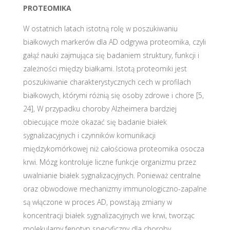
PROTEOMIKA
W ostatnich latach istotną rolę w poszukiwaniu
białkowych markerów dla AD odgrywa proteomika, czyli
gałąź nauki zajmująca się badaniem struktury, funkcji i
zależności między białkami. Istotą proteomiki jest
poszukiwanie charakterystycznych cech w profilach
białkowych, którymi różnią się osoby zdrowe i chore [5,
24], W przypadku choroby Alzheimera bardziej
obiecujące może okazać się badanie białek
sygnalizacyjnych i czynników komunikacji
międzykomórkowej niż całościowa proteomika osocza
krwi. Mózg kontroluje liczne funkcje organizmu przez
uwalnianie białek sygnalizacyjnych. Ponieważ centralne
oraz obwodowe mechanizmy immunologiczno-zapalne
są włączone w proces AD, powstają zmiany w
koncentracji białek sygnalizacyjnych we krwi, tworząc
molekularny fenotyp specyficzny dla choroby.