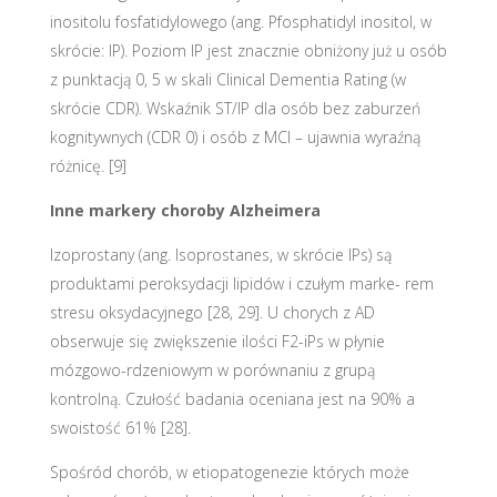
inositolu fosfatidylowego (ang. Pfosphatidyl inositol, w
skrócie: IP). Poziom IP jest znacznie obniżony już u osób
z punktacją 0, 5 w skali Clinical Dementia Rating (w
skrócie CDR). Wskaźnik ST/IP dla osób bez zaburzeń
kognitywnych (CDR 0) i osób z MCI – ujawnia wyraźną
różnicę. [9]
Inne markery choroby Alzheimera
Izoprostany (ang. Isoprostanes, w skrócie IPs) są
produktami peroksydacji lipidów i czułym marke- rem
stresu oksydacyjnego [28, 29]. U chorych z AD
obserwuje się zwiększenie ilości F2-iPs w płynie
mózgowo-rdzeniowym w porównaniu z grupą
kontrolną. Czułość badania oceniana jest na 90% a
swoistość 61% [28].
Spośród chorób, w etiopatogenezie których może