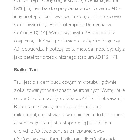
Czułość tej metody diagnostycznej oceniana jest na
89% [13], jest bardzo przydatna w różnicowaniu AD z
innymi otępieniami- zwłaszcza z otępieniem czołowo-
skroniowym (ang. Fron- totemporal Dementia, w
skrócie FTD) [14]. Wzrost wychwytu PIB u osób bez
otępienia, u których postawiono następnie diagnozę
AD, potwierdza hipotezę, że ta metoda może być użyta
jako detektor przedklinicznego stadium AD [13, 14].
Białko Tau
Tau- jest białkiem budulcowym mikrotubul, głównie
zlokalizowanych w aksonach neuronalnych. Wystę- puje
ono w 6 izoformach (z od 252 do 441 aminokwasami).
Białko tau ułatwia gromadzenie i stabilizację
mikrotubul, co jest ważne w odniesieniu do transportu
aksonalnego. Tau jest fosfoproteiną [4]. Fibrille u
chorych z AD utworzone są z nieprawidłowo-
ufosforylowanych form białka tau. Hiperfosforylacja