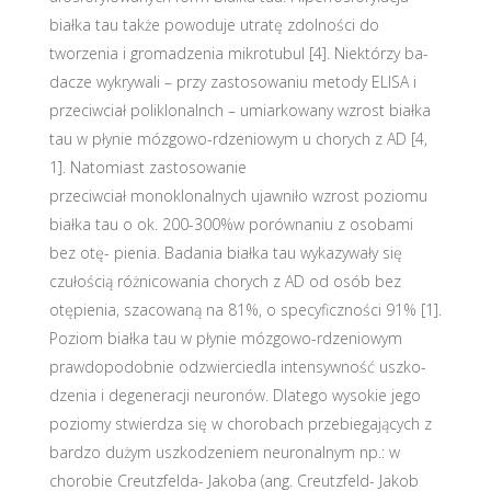
białka tau także powoduje utratę zdolności do
tworzenia i gromadzenia mikrotubul [4]. Niektórzy ba-
dacze wykrywali – przy zastosowaniu metody ELISA i
przeciwciał poliklonalnch – umiarkowany wzrost białka
tau w płynie mózgowo-rdzeniowym u chorych z AD [4,
1]. Natomiast zastosowanie
przeciwciał monoklonalnych ujawniło wzrost poziomu
białka tau o ok. 200-300%w porównaniu z osobami
bez otę- pienia. Badania białka tau wykazywały się
czułością różnicowania chorych z AD od osób bez
otępienia, szacowaną na 81%, o specyficzności 91% [1].
Poziom białka tau w płynie mózgowo-rdzeniowym
prawdopodobnie odzwierciedla intensywność uszko-
dzenia i degeneracji neuronów. Dlatego wysokie jego
poziomy stwierdza się w chorobach przebiegających z
bardzo dużym uszkodzeniem neuronalnym np.: w
chorobie Creutzfelda- Jakoba (ang. Creutzfeld- Jakob