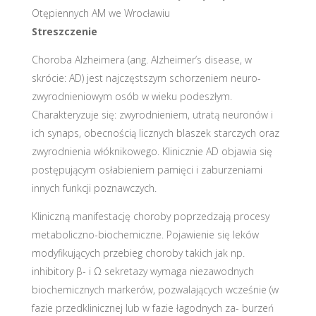
Otępiennych AM we Wrocławiu
Streszczenie
Choroba Alzheimera (ang. Alzheimer’s disease, w
skrócie: AD) jest najczęstszym schorzeniem neuro-
zwyrodnieniowym osób w wieku podeszłym.
Charakteryzuje się: zwyrodnieniem, utratą neuronów i
ich synaps, obecnością licznych blaszek starczych oraz
zwyrodnienia włóknikowego. Klinicznie AD objawia się
postępującym osłabieniem pamięci i zaburzeniami
innych funkcji poznawczych.
Kliniczną manifestację choroby poprzedzają procesy
metaboliczno-biochemiczne. Pojawienie się leków
modyfikujących przebieg choroby takich jak np.
inhibitory β- i Ω sekretazy wymaga niezawodnych
biochemicznych markerów, pozwalających wcześnie (w
fazie przedklinicznej lub w fazie łagodnych za- burzeń