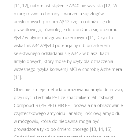
[11, 12], natomiast stężenie Aβ40 nie wzrasta [12]. W
miarę rozwoju choroby i tworzenia się złogów
amyloidowych poziom Aβ42 często obniża się do
prawidłowego, równolegle do obniżania się poziomu
Aβ42 w płynie mózgowo-rdzeniowym [11]. Czyni to
wskaźnik Aβ42/Aβ40 potencjalnym biomarkerem
selektywnego odkładania się Aβ42 w blasz- kach
amyloidowych, który może by użyty dla oznaczenia
wczesnego ryzyka konwersji MCI w chorobę Alzheimera
[11].
Obecnie istnieje metoda obrazowania amyloidu in-vivo,
przy użyciu techniki PET ze znacznikiem Pit- tsburgh
Compoud-B (PIB PET). PIB PET pozwala na obrazowanie
cząsteczkowego amyloidu i analizę ilościową amyloidu
w mózgowiu, która do niedawna mogła być
prowadzona tylko po śmierci chorego [13, 14, 15].