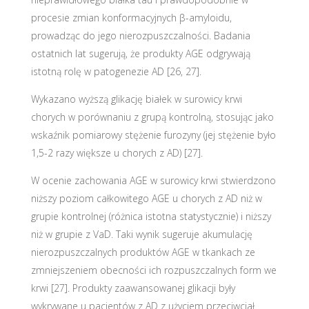
procesie zmian konformacyjnych β-amyloidu,
prowadząc do jego nierozpuszczalności. Badania
ostatnich lat sugerują, że produkty AGE odgrywają
istotną rolę w patogenezie AD [26, 27].
Wykazano wyższą glikację białek w surowicy krwi
chorych w porównaniu z grupą kontrolną, stosując jako
wskaźnik pomiarowy stężenie furozyny (jej stężenie było
1,5-2 razy większe u chorych z AD) [27].
W ocenie zachowania AGE w surowicy krwi stwierdzono
niższy poziom całkowitego AGE u chorych z AD niż w
grupie kontrolnej (różnica istotna statystycznie) i niższy
niż w grupie z VaD. Taki wynik sugeruje akumulację
nierozpuszczalnych produktów AGE w tkankach ze
zmniejszeniem obecności ich rozpuszczalnych form we
krwi [27]. Produkty zaawansowanej glikacji były
wykrywane u pacjentów z AD z użyciem przeciwciał