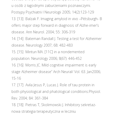
u osób z łagodnymi zaburzeniami poznawczymi.
Postępy Psychiatrii I Neurologii 2005; 14(2):123-129
[13] Balzak F. Imaging amyloid in vivo –Pittsburgh- B
offers major step forward in diagnosis of Alzhe-imer’s
disease. Ann Neurol. 2004; 55: 306-319
[14] Bateman Randall J. Testing a test for Alzheimer
disease. Neurology 2007; 68: 482-483
[15] Mintun MA. [11C] in a nondemented
population. Neurology 2006; 8(67): 446-452
[16] Morris JC. Mild cognitive impairment is early
stage Alzheimer disease” Arch Neural/ Vol. 63. Jan2006;
15-16
[17] Avila Jesus P, Lucas J. Role of tau protein in
both physiological and phatological conditions.Physiol.
Rev. 2004; 84: 361-384
[18] Pietras T, Skolimowski J. Inhibitory sekretaz-
nowa strategia terapeutyczna w leczniu