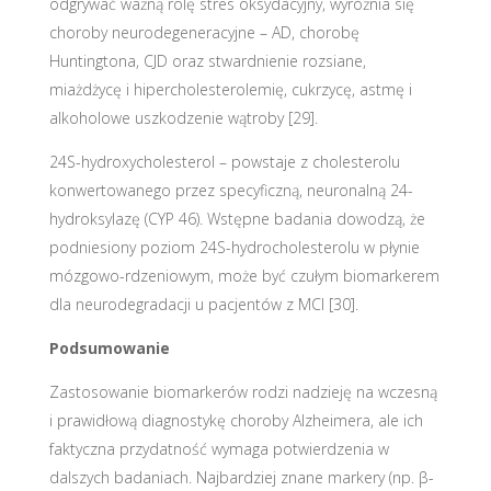
odgrywać ważną rolę stres oksydacyjny, wyróżnia się
choroby neurodegeneracyjne – AD, chorobę
Huntingtona, CJD oraz stwardnienie rozsiane,
miażdżycę i hipercholesterolemię, cukrzycę, astmę i
alkoholowe uszkodzenie wątroby [29].
24S-hydroxycholesterol – powstaje z cholesterolu
konwertowanego przez specyficzną, neuronalną 24-
hydroksylazę (CYP 46). Wstępne badania dowodzą, że
podniesiony poziom 24S-hydrocholesterolu w płynie
mózgowo-rdzeniowym, może być czułym biomarkerem
dla neurodegradacji u pacjentów z MCI [30].
Podsumowanie
Zastosowanie biomarkerów rodzi nadzieję na wczesną
i prawidłową diagnostykę choroby Alzheimera, ale ich
faktyczna przydatność wymaga potwierdzenia w
dalszych badaniach. Najbardziej znane markery (np. β-