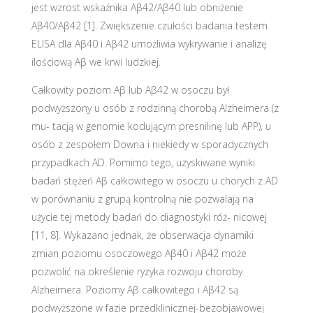
jest wzrost wskaźnika Aβ42/Aβ40 lub obniżenie
Aβ40/Aβ42 [1]. Zwiększenie czułości badania testem
ELISA dla Aβ40 i Aβ42 umożliwia wykrywanie i analizę
ilościową Aβ we krwi ludzkiej.
Całkowity poziom Aβ lub Aβ42 w osoczu był
podwyższony u osób z rodzinną chorobą Alzheimera (z
mu- tacją w genomie kodującym presnilinę lub APP), u
osób z zespołem Downa i niekiedy w sporadycznych
przypadkach AD. Pomimo tego, uzyskiwane wyniki
badań stężeń Aβ całkowitego w osoczu u chorych z AD
w porównaniu z grupą kontrolną nie pozwalają na
użycie tej metody badań do diagnostyki róż- nicowej
[11, 8]. Wykazano jednak, że obserwacja dynamiki
zmian poziomu osoczowego Aβ40 i Aβ42 może
pozwolić na określenie ryzyka rozwoju choroby
Alzheimera. Poziomy Aβ całkowitego i Aβ42 są
podwyższone w fazie przedklinicznej-bezobjawowej