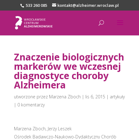
533 260 085
kontakt@alzheimer.wroclaw.pl
Znaczenie biologicznych
markerów we wczesnej
diagnostyce choroby
Alzheimera
utworzone przez
Marzena Zboch
|
lis 6, 2015
|
artykuły
|
0 komentarzy
Marzena Zboch, Jerzy Leszek
Ośrodek Badawczo-Naukowo-Dydaktyczny Chorób