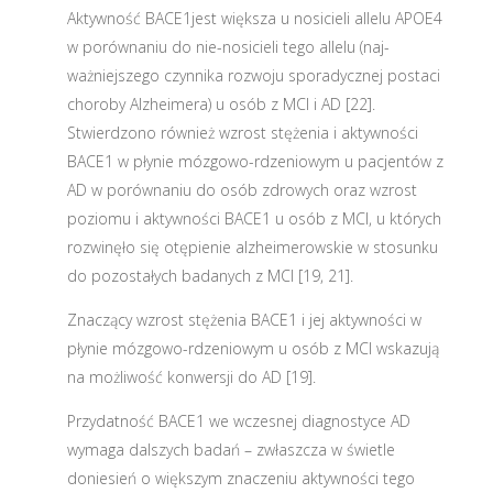
Aktywność BACE1jest większa u nosicieli allelu APOE4
w porównaniu do nie-nosicieli tego allelu (naj-
ważniejszego czynnika rozwoju sporadycznej postaci
choroby Alzheimera) u osób z MCI i AD [22].
Stwierdzono również wzrost stężenia i aktywności
BACE1 w płynie mózgowo-rdzeniowym u pacjentów z
AD w porównaniu do osób zdrowych oraz wzrost
poziomu i aktywności BACE1 u osób z MCI, u których
rozwinęło się otępienie alzheimerowskie w stosunku
do pozostałych badanych z MCI [19, 21].
Znaczący wzrost stężenia BACE1 i jej aktywności w
płynie mózgowo-rdzeniowym u osób z MCI wskazują
na możliwość konwersji do AD [19].
Przydatność BACE1 we wczesnej diagnostyce AD
wymaga dalszych badań – zwłaszcza w świetle
doniesień o większym znaczeniu aktywności tego