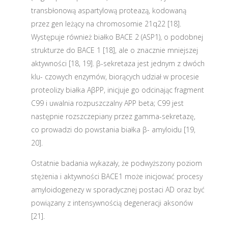
transbłonową aspartylową proteazą, kodowaną
przez gen leżący na chromosomie 21q22 [18].
Występuje również białko BACE 2 (ASP1), o podobnej
strukturze do BACE 1 [18], ale o znacznie mniejszej
aktywności [18, 19]. β-sekretaza jest jednym z dwóch
klu- czowych enzymów, biorących udział w procesie
proteolizy białka AβPP, inicjuje go odcinając fragment
C99 i uwalnia rozpuszczalny APP beta; C99 jest
następnie rozszczepiany przez gamma-sekretazę,
co prowadzi do powstania białka β- amyloidu [19,
20].
Ostatnie badania wykazały, że podwyższony poziom
stężenia i aktywności BACE1 może inicjować procesy
amyloidogenezy w sporadycznej postaci AD oraz być
powiązany z intensywnością degeneracji aksonów
[21].