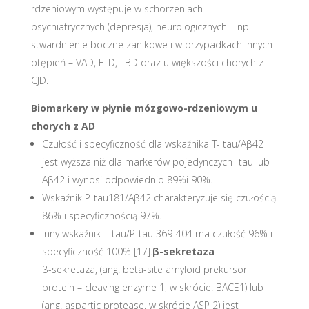
rdzeniowym występuje w schorzeniach
psychiatrycznych (depresja), neurologicznych – np.
stwardnienie boczne zanikowe i w przypadkach innych
otępień – VAD, FTD, LBD oraz u większości chorych z
CJD.
Biomarkery w płynie mózgowo-rdzeniowym u
chorych z AD
Czułość i specyficzność dla wskaźnika T- tau/Aβ42
jest wyższa niż dla markerów pojedynczych -tau lub
Aβ42 i wynosi odpowiednio 89%i 90%.
Wskaźnik P-tau181/Aβ42 charakteryzuje się czułością
86% i specyficznością 97%.
Inny wskaźnik T-tau/P-tau 369-404 ma czułość 96% i
specyficzność 100% [17].
β-sekretaza
β-sekretaza, (ang. beta-site amyloid prekursor
protein – cleaving enzyme 1, w skrócie: BACE1) lub
(ang. aspartic protease, w skrócie ASP 2) jest