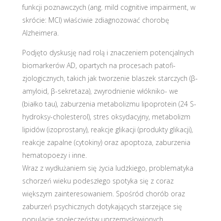
funkcji poznawczych (ang. mild cognitive impairment, w
skrócie: MCI) właściwie zdiagnozować chorobę
Alzheimera.
Podjęto dyskusję nad rolą i znaczeniem potencjalnych
biomarkerów AD, opartych na procesach patofi-
zjologicznych, takich jak tworzenie blaszek starczych (β-
amyloid, β-sekretaza), zwyrodnienie włókniko- we
(białko tau), zaburzenia metabolizmu lipoprotein (24 S-
hydroksy-cholesterol), stres oksydacyjny, metabolizm
lipidów (izoprostany), reakcje glikacji (produkty glikacji),
reakcje zapalne (cytokiny) oraz apoptoza, zaburzenia
hematopoezy i inne.
Wraz z wydłużaniem się życia ludzkiego, problematyka
schorzeń wieku podeszłego spotyka się z coraz
większym zainteresowaniem. Spośród chorób oraz
zaburzeń psychicznych dotykających starzejące się
populacje społeczeństw uprzemysłowionych,