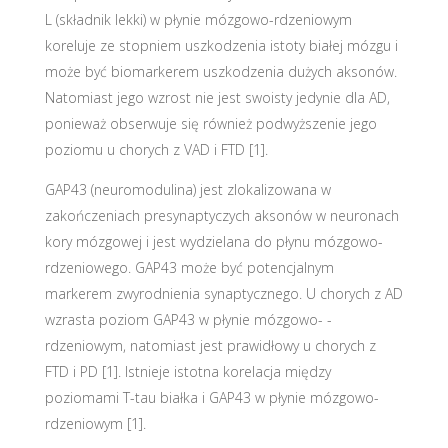
L (składnik lekki) w płynie mózgowo-rdzeniowym
koreluje ze stopniem uszkodzenia istoty białej mózgu i
może być biomarkerem uszkodzenia dużych aksonów.
Natomiast jego wzrost nie jest swoisty jedynie dla AD,
ponieważ obserwuje się również podwyższenie jego
poziomu u chorych z VAD i FTD [1].
GAP43 (neuromodulina) jest zlokalizowana w
zakończeniach presynaptyczych aksonów w neuronach
kory mózgowej i jest wydzielana do płynu mózgowo-
rdzeniowego. GAP43 może być potencjalnym
markerem zwyrodnienia synaptycznego. U chorych z AD
wzrasta poziom GAP43 w płynie mózgowo- -
rdzeniowym, natomiast jest prawidłowy u chorych z
FTD i PD [1]. Istnieje istotna korelacja między
poziomami T-tau białka i GAP43 w płynie mózgowo-
rdzeniowym [1].