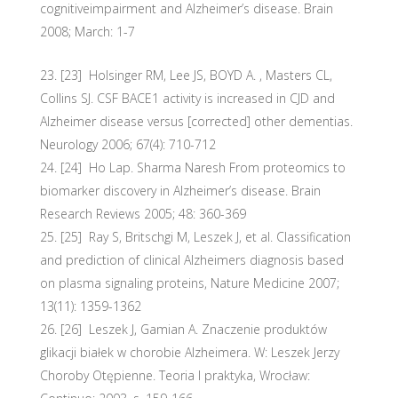
cognitiveimpairment and Alzheimer’s disease. Brain
2008; March: 1-7
[23] Holsinger RM, Lee JS, BOYD A. , Masters CL,
Collins SJ. CSF BACE1 activity is increased in CJD and
Alzheimer disease versus [corrected] other dementias.
Neurology 2006; 67(4): 710-712
[24] Ho Lap. Sharma Naresh From proteomics to
biomarker discovery in Alzheimer’s disease. Brain
Research Reviews 2005; 48: 360-369
[25] Ray S, Britschgi M, Leszek J, et al. Classification
and prediction of clinical Alzheimers diagnosis based
on plasma signaling proteins, Nature Medicine 2007;
13(11): 1359-1362
[26] Leszek J, Gamian A. Znaczenie produktów
glikacji białek w chorobie Alzheimera. W: Leszek Jerzy
Choroby Otępienne. Teoria I praktyka, Wrocław: