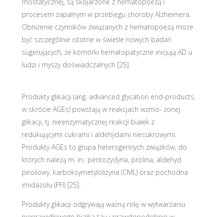
mostatycznej, są skojarzone z hematopoezą i
procesem zapalnym w przebiegu choroby Alzheimera.
Obniżenie czynników związanych z hematopoezą może
być szczególnie istotne w świetle nowych badań
sugerujących, że komórki hematopatyczne inicjują AD u
ludzi i myszy doświadczalnych [25].
Produkty glikacji (ang. advanced glycation end-products,
w skrócie AGEs) powstają w reakcjach wzmo- żonej
glikacji, tj. nieenzymatycznej reakcji białek z
redukującymi cukrami i aldehydami niecukrowymi.
Produkty AGEs to grupa heterogennych związków, do
których należą m. in.: pentozydyna, prolina, aldehyd
piroilowy, karboksymetylolizyna (CML) oraz pochodna
imidazolu (FFI) [25].
Produkty glikacji odgrywają ważną rolę w wytwarzaniu
nieprawidłowego białka tau i prawdopodobnie w