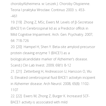
chorobyAlzheimera. w: Leszek J. Choroby Otępienne.
Teoria I praktyka Wrocław: Continuo 2003: s. 453-
-461
[19] Zhong Z, MSc, Ewers M. Levels of β-Secretase
(BACE1) in Cerebrospinal lid as a Predictor ofRisk in
Mild Cognitive Impairment. Arch. Gen. Psychiatry. 2007;
64: 718-726
[20] Hampel H, Shen Y. Beta-site amyloid precursor
protein cleaving enzyme 1 (BACE1) as a
biologicalcandidate marker of Alzheimer’s disease.
Scand J Clin Lab Invest. 2009; 69(1): 8-12
[21] Zetterberg H, Andreasson U, Hansson O, Wu
G. Elevated cerebrospinal fluid BACE1 activityin incipient
in Alzheimer disease. Arch Neurol. 2008; 65(8): 1102-
1107
[22] Ewers M, Zhong Z, Burger K. Increased SCF-
BACE1 activity is associated with mild