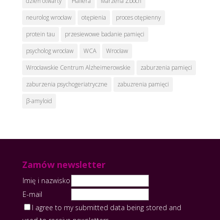
dzień otwarty
Hallera
Marzena Zboch
neurolog wrocław
otępienia
proces otępienny
protein tau
przesiewowe badanie pamięci
psycholog wrocław
WCA
Wrocław
Wrocławskie Centrum Alzheimerowskie
zaburzenia pamięci
zaburzenia psychogeriatryczne
zabuzrenia pamięci
β-amyloid
Zamów newsletter
Imię i nazwisko
E-mail
I agree to my submitted data being stored and