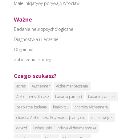
Małe inicjatywy porywają Wrocław
Ważne
Badanie neuropsychologiczne
Diagnostyka i Leczenie
Otępienie
Zaburzenia pamięci
Czego szukasz?
adres
ALzheimer
Alzheimer leczenie
Alzheimer’s disease
badania pamięci
badanie pamięci
bezpłatne badania
białko tau
choroba Alzheimera
choroba Alzheimera Key words: β-amyloid
daniel wójcik
dojazd
Dolnośląska Fundacja Alzheimerowska