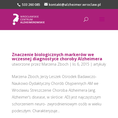
533 260 085
kontakt@alzheimer.wroclaw.pl
Znaczenie biologicznych markerów we
wczesnej diagnostyce choroby Alzheimera
utworzone przez
Marzena Zboch
|
lis 6, 2015
|
artykuły
Marzena Zboch, Jerzy Leszek Ośrodek Badawczo-
Naukowo-Dydaktyczny Chorób Otępiennych AM we
Wrocławiu Streszczenie Choroba Alzheimera (ang.
Alzheimer’s disease, w skrócie: AD) jest najczęstszym
schorzeniem neuro- zwyrodnieniowym osób w wieku
podeszłym. Charakteryzuje...