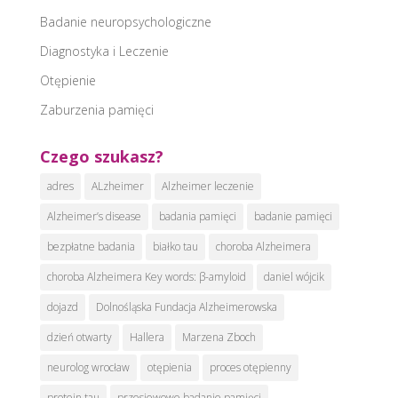
Badanie neuropsychologiczne
Diagnostyka i Leczenie
Otępienie
Zaburzenia pamięci
Czego szukasz?
adres
ALzheimer
Alzheimer leczenie
Alzheimer’s disease
badania pamięci
badanie pamięci
bezpłatne badania
białko tau
choroba Alzheimera
choroba Alzheimera Key words: β-amyloid
daniel wójcik
dojazd
Dolnośląska Fundacja Alzheimerowska
dzień otwarty
Hallera
Marzena Zboch
neurolog wrocław
otępienia
proces otępienny
protein tau
przesiewowe badanie pamięci