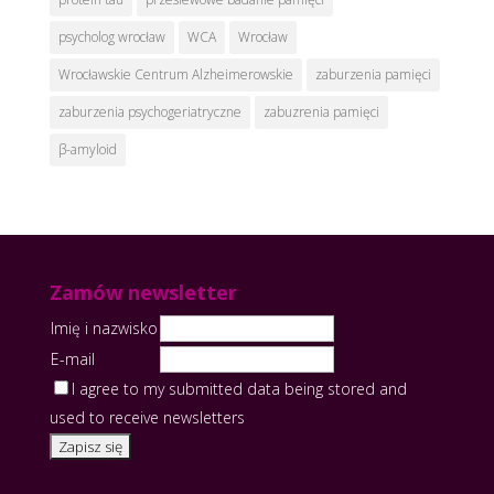
psycholog wrocław
WCA
Wrocław
Wrocławskie Centrum Alzheimerowskie
zaburzenia pamięci
zaburzenia psychogeriatryczne
zabuzrenia pamięci
β-amyloid
Zamów newsletter
Imię i nazwisko
E-mail
I agree to my submitted data being stored and
used to receive newsletters