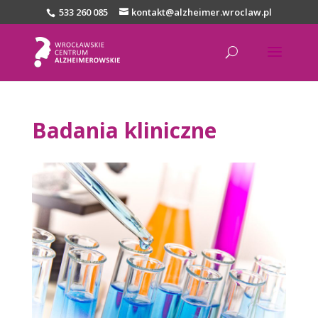
533 260 085
kontakt@alzheimer.wroclaw.pl
Badania kliniczne