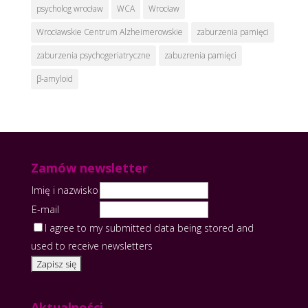
psycholog wrocław
WCA
Wrocław
Wrocławskie Centrum Alzheimerowskie
zaburzenia pamięci
zaburzenia psychogeriatryczne
zabuzrenia pamięci
β-amyloid
Zamów newsletter
Imię i nazwisko
E-mail
I agree to my submitted data being stored and
used to receive newsletters
Aktualności