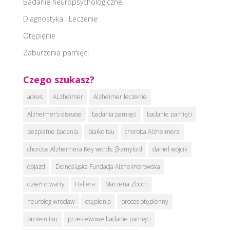
Badanie neuropsychologiczne
Diagnostyka i Leczenie
Otępienie
Zaburzenia pamięci
Czego szukasz?
adres
ALzheimer
Alzheimer leczenie
Alzheimer’s disease
badania pamięci
badanie pamięci
bezpłatne badania
białko tau
choroba Alzheimera
choroba Alzheimera Key words: β-amyloid
daniel wójcik
dojazd
Dolnośląska Fundacja Alzheimerowska
dzień otwarty
Hallera
Marzena Zboch
neurolog wrocław
otępienia
proces otępienny
protein tau
przesiewowe badanie pamięci