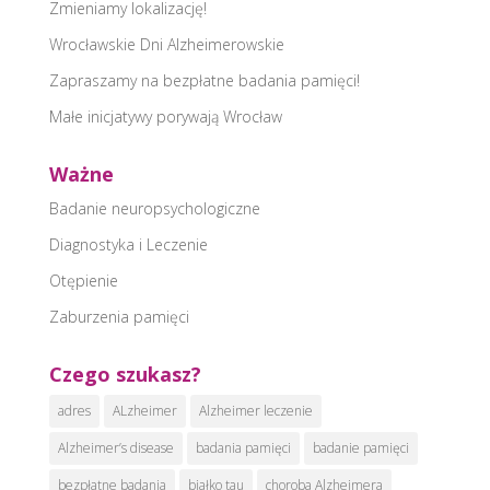
Zmieniamy lokalizację!
Wrocławskie Dni Alzheimerowskie
Zapraszamy na bezpłatne badania pamięci!
Małe inicjatywy porywają Wrocław
Ważne
Badanie neuropsychologiczne
Diagnostyka i Leczenie
Otępienie
Zaburzenia pamięci
Czego szukasz?
adres
ALzheimer
Alzheimer leczenie
Alzheimer’s disease
badania pamięci
badanie pamięci
bezpłatne badania
białko tau
choroba Alzheimera