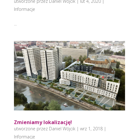
utworzone przez
Daniel Wójcik
|
lut 4, 2020
|
Informacje
...
Zmieniamy lokalizację!
utworzone przez
Daniel Wójcik
|
wrz 1, 2018
|
Informacje