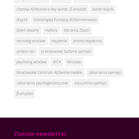
choroba Alzheimera Key words: β-amyloid
daniel wójcik
dojazd
Dolnośląska Fundacja Alzheimerowska
dzień otwarty
Hallera
Marzena Zboch
neurolog wrocław
otępienia
proces otępienny
protein tau
przesiewowe badanie pamięci
psycholog wrocław
WCA
Wrocław
Wrocławskie Centrum Alzheimerowskie
zaburzenia pamięci
zaburzenia psychogeriatryczne
zabuzrenia pamięci
β-amyloid
Zamów newsletter