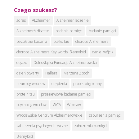
Czego szukasz?
adres
ALzheimer
Alzheimer leczenie
Alzheimer’s disease
badania pamięci
badanie pamięci
bezpłatne badania
białko tau
choroba Alzheimera
choroba Alzheimera Key words: β-amyloid
daniel wójcik
dojazd
Dolnośląska Fundacja Alzheimerowska
dzień otwarty
Hallera
Marzena Zboch
neurolog wrocław
otępienia
proces otępienny
protein tau
przesiewowe badanie pamięci
psycholog wrocław
WCA
Wrocław
Wrocławskie Centrum Alzheimerowskie
zaburzenia pamięci
zaburzenia psychogeriatryczne
zabuzrenia pamięci
β-amyloid