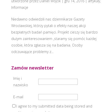
utworzone przez
Daniel Wójcik
|
gru 14, 2016
|
artykuły
,
Informacje
Niedawno odwiedzili nas dziennikarze Gazety
Wrocławskiej, którzy pytali o efekty naszej akcji
bezpłatnych badań pamięci. Projekt cieszy się bardzo
dużym zainteresowaniem ,staramy się pomóc każdej
osobie, która zgłasza się na badania. Osoby
odczuwające problemy z...
Zamów newsletter
Imię i
nazwisko
E-mail
I agree to my submitted data being stored and