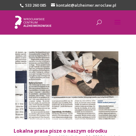
533 260 085
kontakt@alzheimer.wroclaw.pl
Lokalna prasa pisze o naszym ośrodku