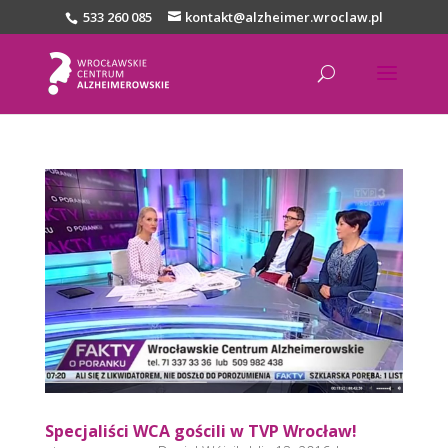
533 260 085
kontakt@alzheimer.wroclaw.pl
Specjaliści WCA gościli w TVP Wrocław!