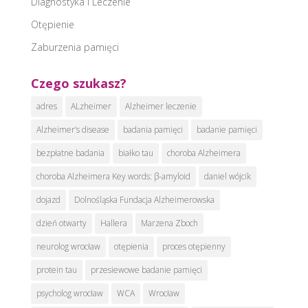
Diagnostyka i Leczenie
Otępienie
Zaburzenia pamięci
Czego szukasz?
adres
ALzheimer
Alzheimer leczenie
Alzheimer’s disease
badania pamięci
badanie pamięci
bezpłatne badania
białko tau
choroba Alzheimera
choroba Alzheimera Key words: β-amyloid
daniel wójcik
dojazd
Dolnośląska Fundacja Alzheimerowska
dzień otwarty
Hallera
Marzena Zboch
neurolog wrocław
otępienia
proces otępienny
protein tau
przesiewowe badanie pamięci
psycholog wrocław
WCA
Wrocław