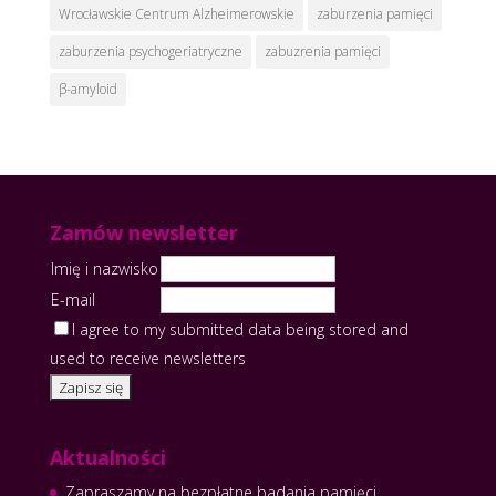
Wrocławskie Centrum Alzheimerowskie
zaburzenia pamięci
zaburzenia psychogeriatryczne
zabuzrenia pamięci
β-amyloid
Zamów newsletter
Imię i nazwisko
E-mail
I agree to my submitted data being stored and
used to receive newsletters
Aktualności
Zapraszamy na bezpłatne badania pamięci.