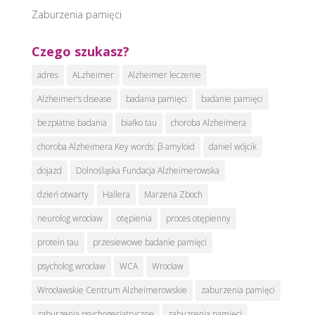
Zaburzenia pamięci
Czego szukasz?
adres
ALzheimer
Alzheimer leczenie
Alzheimer’s disease
badania pamięci
badanie pamięci
bezpłatne badania
białko tau
choroba Alzheimera
choroba Alzheimera Key words: β-amyloid
daniel wójcik
dojazd
Dolnośląska Fundacja Alzheimerowska
dzień otwarty
Hallera
Marzena Zboch
neurolog wrocław
otępienia
proces otępienny
protein tau
przesiewowe badanie pamięci
psycholog wrocław
WCA
Wrocław
Wrocławskie Centrum Alzheimerowskie
zaburzenia pamięci
zaburzenia psychogeriatryczne
zabuzrenia pamięci