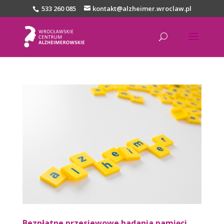
533 260 085
kontakt@alzheimer.wroclaw.pl
Bezpłatne przesiewowe badania pamięci