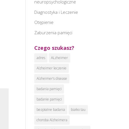
neuropsychologiczne
:
Diagnostyka i Leczenie
Otępienie
Zaburzenia pamięci
Czego szukasz?
adres
ALzheimer
Alzheimer leczenie
Alzheimer’s disease
badania pamięci
badanie pamięci
bezpłatne badania
białko tau
choroba Alzheimera