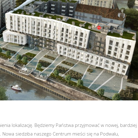
ienia lokalizację. Będziemy Państwa przyjmować w nowej, bardziej
 Nowa siedziba naszego Centrum mieści się na Podwalu,