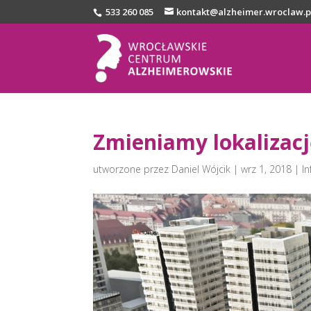
533 260 085
kontakt@alzheimer.wroclaw.p
Zmieniamy lokalizacj
utworzone przez
Daniel Wójcik
|
wrz 1, 2018
|
I