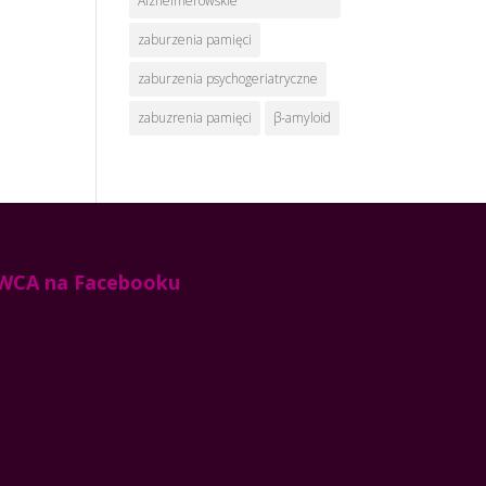
Alzheimerowskie
zaburzenia pamięci
zaburzenia psychogeriatryczne
zabuzrenia pamięci
β-amyloid
WCA na Facebooku