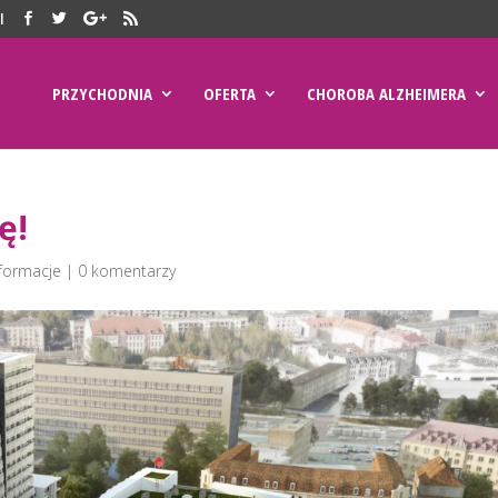
l
PRZYCHODNIA
OFERTA
CHOROBA ALZHEIMERA
ę!
nformacje
|
0 komentarzy