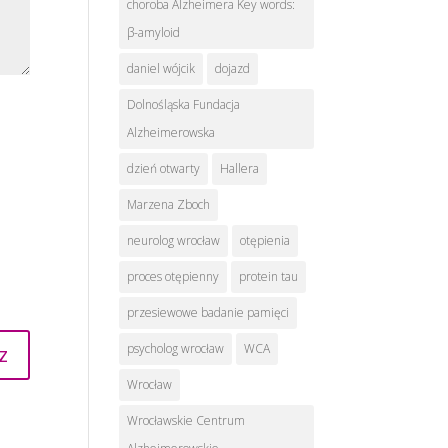
choroba Alzheimera Key words:
β-amyloid
daniel wójcik
dojazd
Dolnośląska Fundacja
Alzheimerowska
dzień otwarty
Hallera
Marzena Zboch
neurolog wrocław
otępienia
proces otępienny
protein tau
przesiewowe badanie pamięci
psycholog wrocław
WCA
Wrocław
Wrocławskie Centrum