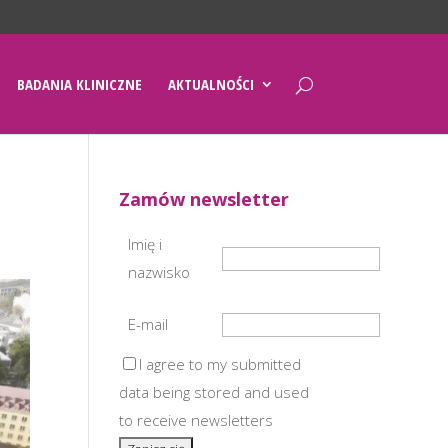
BADANIA KLINICZNE
AKTUALNOŚCI
Zamów newsletter
Imię i
nazwisko
E-mail
I agree to my submitted
data being stored and used
to receive newsletters