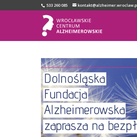
533 260 085
kontakt@alzheimer.wroclaw.p