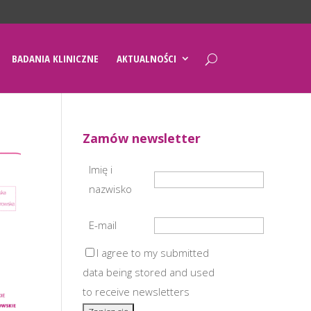
BADANIA KLINICZNE
AKTUALNOŚCI
Zamów newsletter
Imię i
nazwisko
E-mail
I agree to my submitted
data being stored and used
to receive newsletters