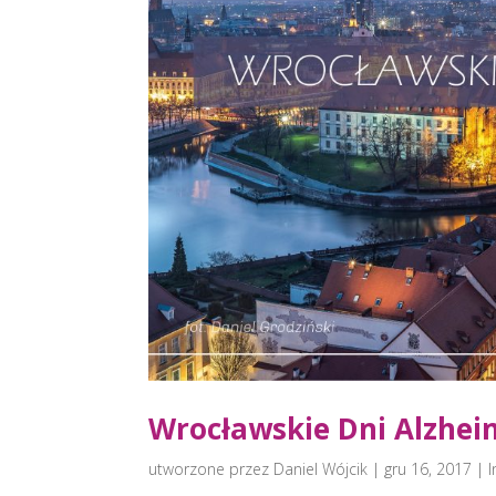
Wrocławskie Dni Alzhe
utworzone przez
Daniel Wójcik
|
gru 16, 2017
|