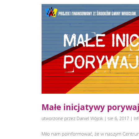
Małe inicjatywy porywa
utworzone przez
Daniel Wójcik
|
sie 6, 2017
|
In
Miło nam poinformować, że w naszym Centrum