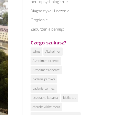
neuropsychologiczne
Diagnostyka i Leczenie
Otępienie
Zaburzenia pamięci
Czego szukasz?
adres
ALzheimer
Alzheimer leczenie
Alzheimer’s disease
badania pamięci
badanie pamięci
bezpłatne badania
białko tau
choroba Alzheimera