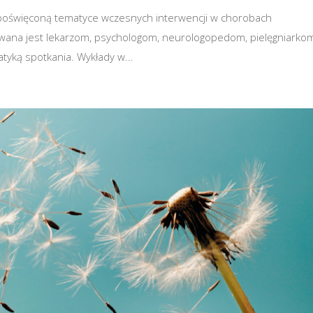
poświęconą tematyce wczesnych interwencji w chorobach
ana jest lekarzom, psychologom, neurologopedom, pielęgniarko
yką spotkania. Wykłady w...