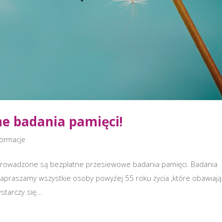
e badania pamięci!
formacje
owadzone są bezpłatne przesiewowe badania pamięci. Badania
apraszamy wszystkie osoby powyżej 55 roku życia ,które obawiają
tarczy się...