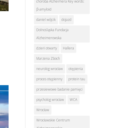
choroba Alzheimera Key words:
β-amyloid
daniel wójcik
dojazd
Dolnośląska Fundacja
Alzheimerowska
dzień otwarty
Hallera
Marzena Zboch
neurolog wrocław
otępienia
proces otępienny
protein tau
przesiewowe badanie pamięci
psycholog wrocław
WCA
Wrocław
Wrocławskie Centrum