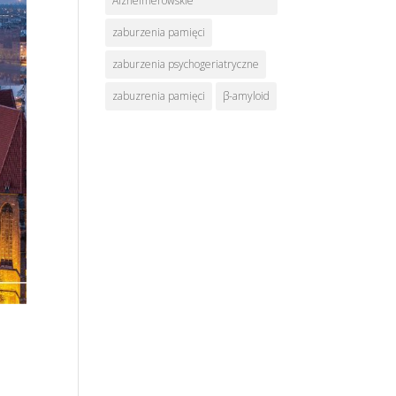
Alzheimerowskie
zaburzenia pamięci
zaburzenia psychogeriatryczne
zabuzrenia pamięci
β-amyloid