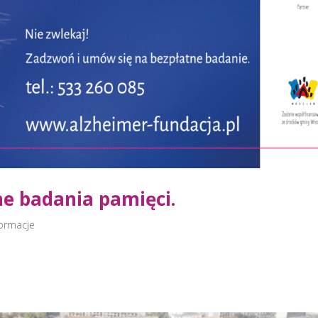
e badania pamięci.
formacje