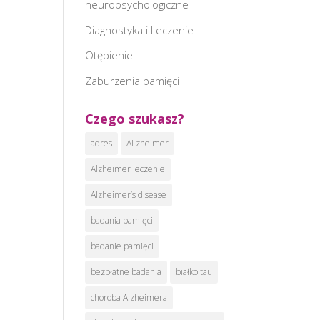
neuropsychologiczne
Diagnostyka i Leczenie
Otępienie
Zaburzenia pamięci
Czego szukasz?
adres
ALzheimer
Alzheimer leczenie
Alzheimer’s disease
badania pamięci
badanie pamięci
bezpłatne badania
białko tau
choroba Alzheimera