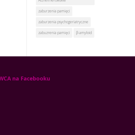
Alzheimerowskie
zaburzenia pamięci
zaburzenia psychogeriatryczne
zabuzrenia pamięci
β-amyloid
WCA na Facebooku