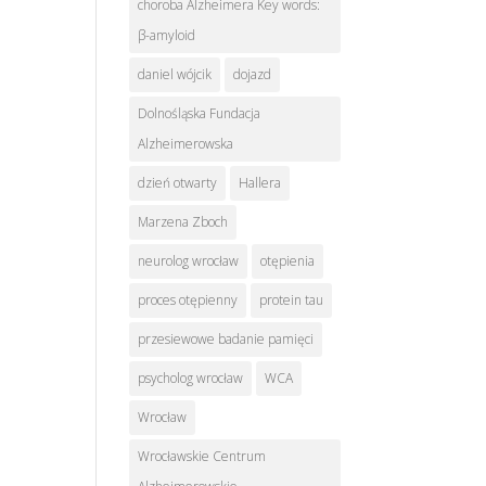
choroba Alzheimera Key words:
β-amyloid
daniel wójcik
dojazd
Dolnośląska Fundacja
Alzheimerowska
dzień otwarty
Hallera
Marzena Zboch
neurolog wrocław
otępienia
proces otępienny
protein tau
przesiewowe badanie pamięci
psycholog wrocław
WCA
Wrocław
Wrocławskie Centrum