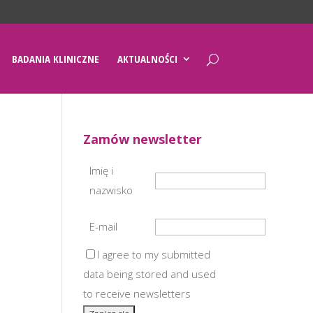
BADANIA KLINICZNE
AKTUALNOŚCI
Zamów newsletter
Imię i
nazwisko
E-mail
I agree to my submitted
data being stored and used
to receive newsletters