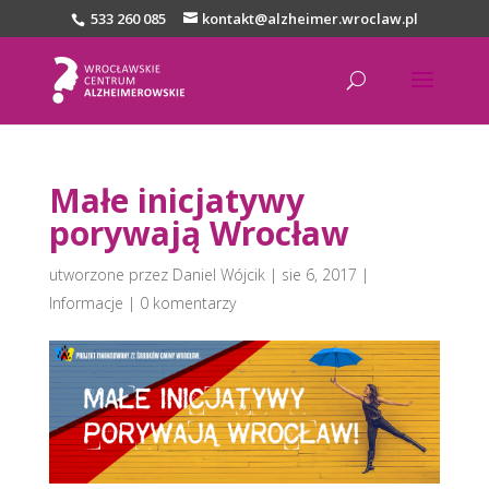
533 260 085
kontakt@alzheimer.wroclaw.pl
Małe inicjatywy
porywają Wrocław
utworzone przez
Daniel Wójcik
|
sie 6, 2017
|
Informacje
|
0 komentarzy