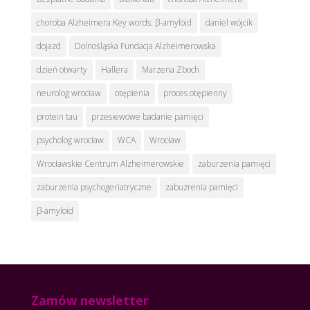
choroba Alzheimera Key words: β-amyloid
daniel wójcik
dojazd
Dolnośląska Fundacja Alzheimerowska
dzień otwarty
Hallera
Marzena Zboch
neurolog wrocław
otępienia
proces otępienny
protein tau
przesiewowe badanie pamięci
psycholog wrocław
WCA
Wrocław
Wrocławskie Centrum Alzheimerowskie
zaburzenia pamięci
zaburzenia psychogeriatryczne
zabuzrenia pamięci
β-amyloid
Zamów newsletter