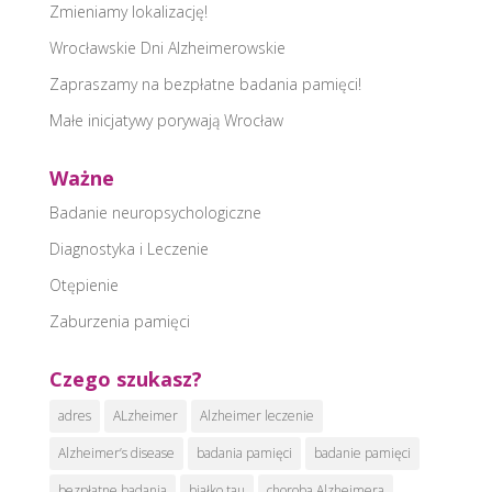
Zmieniamy lokalizację!
Wrocławskie Dni Alzheimerowskie
Zapraszamy na bezpłatne badania pamięci!
Małe inicjatywy porywają Wrocław
Ważne
Badanie neuropsychologiczne
Diagnostyka i Leczenie
Otępienie
Zaburzenia pamięci
Czego szukasz?
adres
ALzheimer
Alzheimer leczenie
Alzheimer’s disease
badania pamięci
badanie pamięci
bezpłatne badania
białko tau
choroba Alzheimera