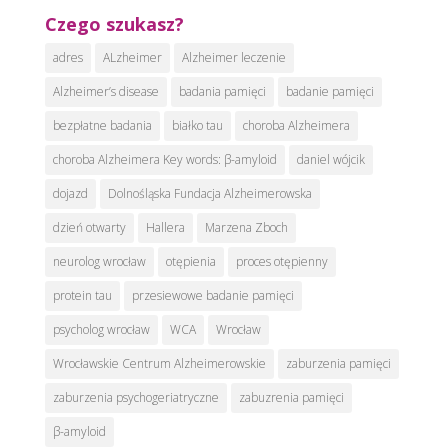
Czego szukasz?
adres
ALzheimer
Alzheimer leczenie
Alzheimer’s disease
badania pamięci
badanie pamięci
bezpłatne badania
białko tau
choroba Alzheimera
choroba Alzheimera Key words: β-amyloid
daniel wójcik
dojazd
Dolnośląska Fundacja Alzheimerowska
dzień otwarty
Hallera
Marzena Zboch
neurolog wrocław
otępienia
proces otępienny
protein tau
przesiewowe badanie pamięci
psycholog wrocław
WCA
Wrocław
Wrocławskie Centrum Alzheimerowskie
zaburzenia pamięci
zaburzenia psychogeriatryczne
zabuzrenia pamięci
β-amyloid