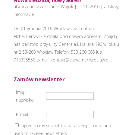
Nowa siedziba, nowy adres!
utworzone przez
Daniel Wójcik
|
lis 11, 2016
|
artykuły
,
Informacje
Od 01 grudnia 2016 Wrocławskie Centrum
Alzheimerowskie działa pod nowym adresem! Znajdą
nas państwo przy ulicy Generała J. Hallera 190 w lokalu
nr 2 53-203 Wrocław Telefon: 533 260 085 lub
713335550 e-mail: kontakt@alzheimer.wroclaw.pl...
Zamów newsletter
Imię i
nazwisko
E-mail
I agree to my submitted data being stored and
used to receive newsletters