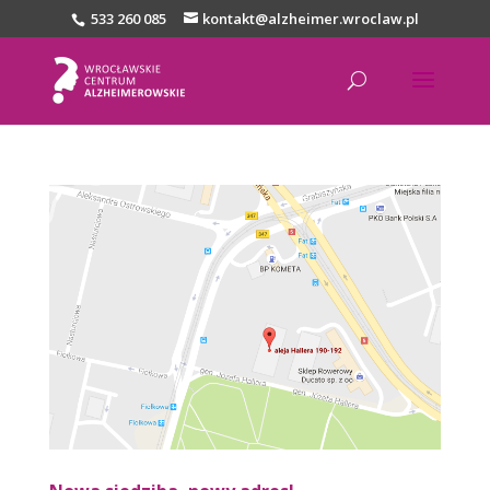
533 260 085
kontakt@alzheimer.wroclaw.pl