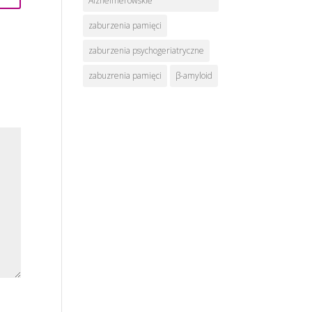
Alzheimerowskie
zaburzenia pamięci
zaburzenia psychogeriatryczne
zabuzrenia pamięci
β-amyloid