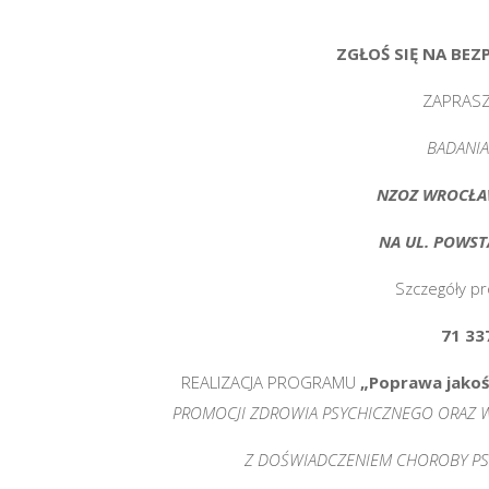
ZGŁOŚ SIĘ NA
BEZ
ZAPRAS
BADANI
NZOZ WROCŁA
NA UL. POWS
Szczegóły pr
71 3
REALIZACJA PROGRAMU
„
Poprawa jakoś
PROMOCJI ZDROWIA PSYCHICZNEGO ORAZ 
Z DOŚWIADCZENIEM CHOROBY PSY