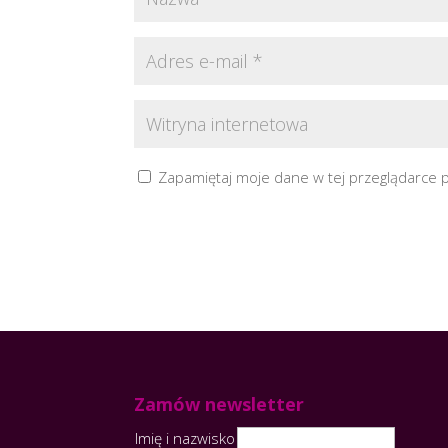
Zapamiętaj moje dane w tej przeglądarce 
Zamów newsletter
Imię i nazwisko