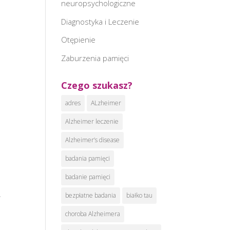
neuropsychologiczne
Diagnostyka i Leczenie
Otępienie
Zaburzenia pamięci
Czego szukasz?
adres
ALzheimer
Alzheimer leczenie
Alzheimer’s disease
badania pamięci
badanie pamięci
,
bezpłatne badania
białko tau
choroba Alzheimera