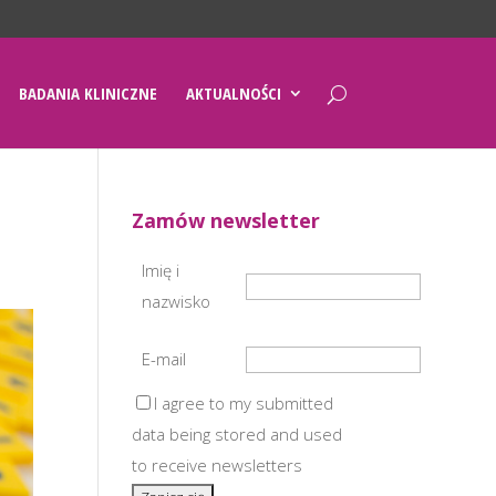
BADANIA KLINICZNE
AKTUALNOŚCI
Zamów newsletter
Imię i
nazwisko
E-mail
I agree to my submitted
data being stored and used
to receive newsletters