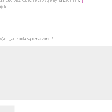
33 260 085. Obecnie zapisujemy na badania w
jcik
Wymagane pola są oznaczone
*