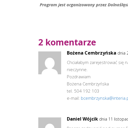
Program jest organizowany przez Dolnoślą
2 komentarze
Bożena Cembrzyńska
dnia 
Chciałabym zarejestrować się n
nieczynne.
Pozdrawiam
Bożena Cembrzyńska
tel. 504 192 103
e-mail:
bcembrzynska@interia.p
Daniel Wójcik
dnia 11 listopa