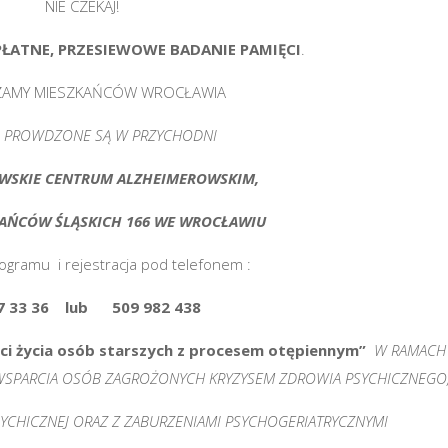
NIE CZEKAJ!
PŁATNE, PRZESIEWOWE BADANIE PAMIĘCI
.
ZAMY MIESZKAŃCÓW WROCŁAWIA
A PROWDZONE SĄ W PRZYCHODNI
WSKIE CENTRUM ALZHEIMEROWSKIM,
TAŃCÓW ŚLĄSKICH 166 WE WROCŁAWIU
ogramu i rejestracja pod telefonem :
37 33 36 lub 509 982 438
ci życia osób starszych
z procesem otępiennym”
W RAMACH
WSPARCIA OSÓB ZAGROŻONYCH KRYZYSEM ZDROWIA PSYCHICZNEGO
CHICZNEJ ORAZ Z ZABURZENIAMI PSYCHOGERIATRYCZNYMI