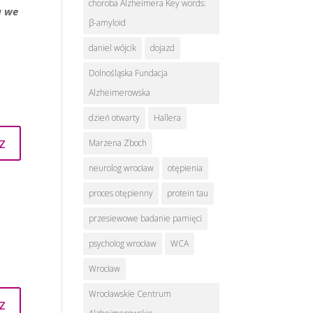
choroba Alzheimera Key words:
a we
β-amyloid
daniel wójcik
dojazd
Dolnośląska Fundacja
Alzheimerowska
dzień otwarty
Hallera
z
Marzena Zboch
neurolog wrocław
otępienia
proces otępienny
protein tau
przesiewowe badanie pamięci
psycholog wrocław
WCA
Wrocław
Wrocławskie Centrum
z