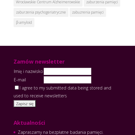
Wrocławskie Centrum Alzheimerowskie
zaburzenia pamięci
zaburzenia psychogeriatryczne
zabuzrenia pamięci
β-amyloid
Zamów newsletter
Imię i nazwisko
E-mail
I agree to my submitted data being stored and
used to receive newsletters
Aktualności
Zapraszamy na bezpłatne badania pamięci.