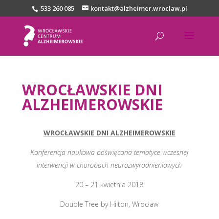
533 260 085
kontakt@alzheimer.wroclaw.pl
WROCŁAWSKIE DNI
ALZHEIMEROWSKIE
WROCŁAWSKIE DNI ALZHEIMEROWSKIE
Konferencja naukowa poświęcona tematyce wczesnej
interwencji w chorobach neurozwyrodnieniowych
20 – 21 kwietnia 2018
Double Tree by Hilton, Wrocław