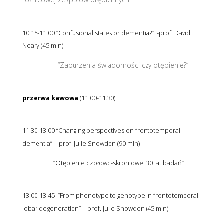
10.15-11.00 “Confusional states or dementia?” -prof. David
Neary (45 min)
“Zaburzenia świadomości czy otępienie?”
przerwa kawowa
(11.00-11.30)
11.30-13.00 “Changing perspectives on frontotemporal
dementia” – prof. Julie Snowden (90 min)
“Otępienie czołowo-skroniowe: 30 lat badań”
13.00-13.45 “From phenotype to genotype in frontotemporal
lobar degeneration” – prof. Julie Snowden (45 min)