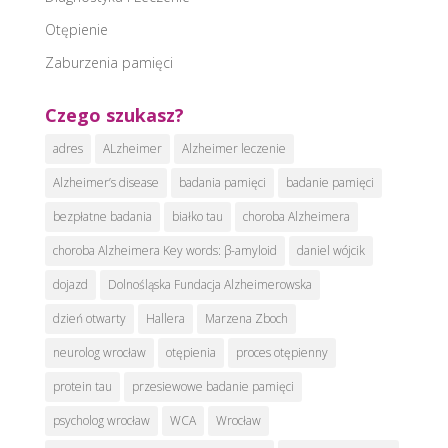
Otępienie
Zaburzenia pamięci
Czego szukasz?
adres
ALzheimer
Alzheimer leczenie
Alzheimer’s disease
badania pamięci
badanie pamięci
bezpłatne badania
białko tau
choroba Alzheimera
choroba Alzheimera Key words: β-amyloid
daniel wójcik
dojazd
Dolnośląska Fundacja Alzheimerowska
dzień otwarty
Hallera
Marzena Zboch
neurolog wrocław
otępienia
proces otępienny
protein tau
przesiewowe badanie pamięci
psycholog wrocław
WCA
Wrocław