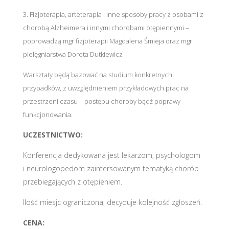
3. Fizjoterapia, arteterapia i inne sposoby pracy z osobami z
chorobą Alzheimera i innymi chorobami otępiennymi –
poprowadzą mgr fizjoterapii Magdalena Śmieja oraz mgr
pielęgniarstwa Dorota Dutkiewicz
Warsztaty będą bazować na studium konkretnych
przypadków, z uwzględnieniem przykładowych prac na
przestrzeni czasu – postępu choroby bądź poprawy
funkcjonowania.
UCZESTNICTWO:
Konferencja dedykowana jest lekarzom, psychologom
i neurologopedom zaintersowanym tematyką chorób
przebiegających z otępieniem.
Ilość miesjc ograniczona, decyduje kolejność zgłoszeń.
CENA: