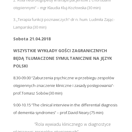
2.”Rola neurologopedy w terapii pacjentów z chorobami
otępiennymi” – mgr Klaudia Kluj-Kozłowska (30 min)
3.„Terapia funkcji poznawczych”-dr n. hum. Ludmiła Zając-
Lamparska (30 min)
Sobota 21.04.2018
WSZYSTKIE WYKŁADY GOŚCI ZAGRANICZNYCH
BĘDĄ TŁUMACZONE SYMULTANICZNIE NA JĘZYK
POLSKI
8.30-09.00 “Zaburzenia psychiczne w przebiegu zespołów
otępiennych-znaczenie kliniczne i zasady postępowania”-
prof.Tomasz Sobów (30 min)
9.00-10.15 “The clinical interview in the differential diagnosis
of dementia syndromes” – prof.David Neary (75 min)
“Rola wywiadu klinicznego w diagnostyce
różnicowej zespołów otępiennych”