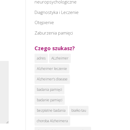
neuropsychologiczne
Diagnostyka i Leczenie
Otępienie
Zaburzenia pamięci
Czego szukasz?
adres
ALzheimer
Alzheimer leczenie
Alzheimer’s disease
badania pamięci
badanie pamięci
bezpłatne badania
białko tau
choroba Alzheimera