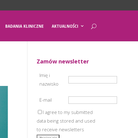
BADANIA KLINICZNE
AKTUALNOŚCI
Zamów newsletter
Imię i
nazwisko
E-mail
I agree to my submitted
data being stored and used
to receive newsletters