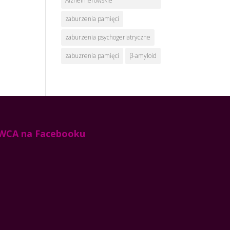
Alzheimerowskie
zaburzenia pamięci
zaburzenia psychogeriatryczne
zabuzrenia pamięci
β-amyloid
WCA na Facebooku