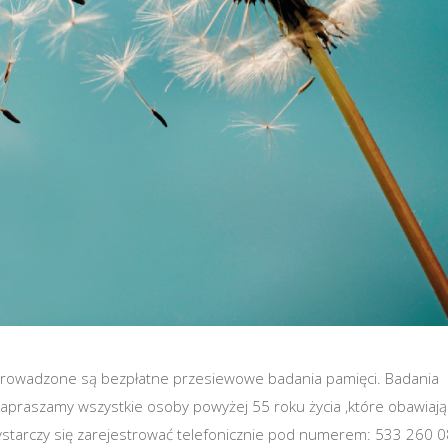
owadzone są bezpłatne przesiewowe badania pamięci. Badania
apraszamy wszystkie osoby powyżej 55 roku życia ,które obawiają
wystarczy się zarejestrować telefonicznie pod numerem: 533 260 