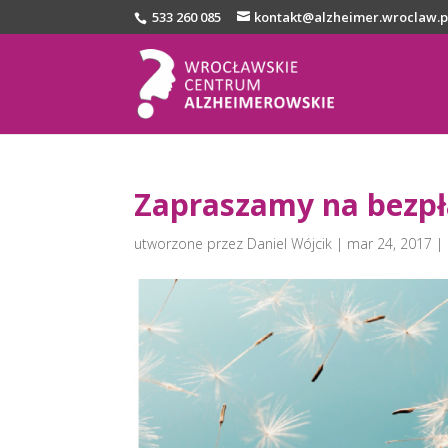
533 260 085
kontakt@alzheimer.wroclaw.p
Zapraszamy na bezpł
utworzone przez
Daniel Wójcik
|
mar 24, 2017
|