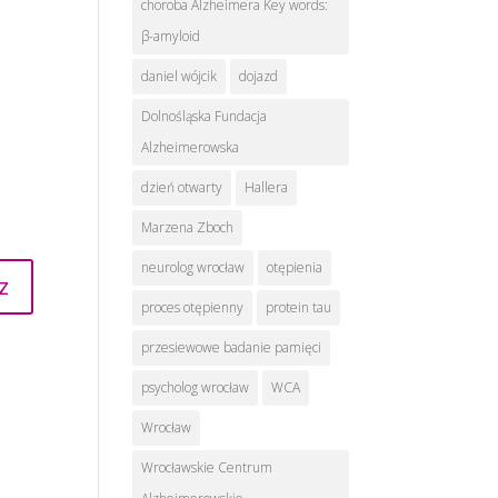
choroba Alzheimera Key words:
β-amyloid
daniel wójcik
dojazd
Dolnośląska Fundacja
Alzheimerowska
dzień otwarty
Hallera
Marzena Zboch
neurolog wrocław
otępienia
proces otępienny
protein tau
przesiewowe badanie pamięci
psycholog wrocław
WCA
Wrocław
Wrocławskie Centrum