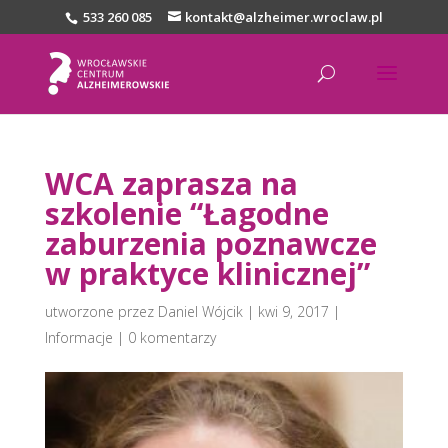
533 260 085
kontakt@alzheimer.wroclaw.pl
WCA zaprasza na
szkolenie “Łagodne
zaburzenia poznawcze
w praktyce klinicznej”
utworzone przez
Daniel Wójcik
|
kwi 9, 2017
|
Informacje
|
0 komentarzy