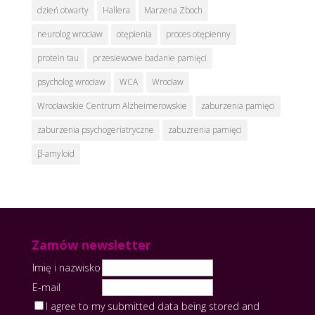
dzień otwarty
Hallera
Marzena Zboch
neurolog wrocław
otępienia
proces otępienny
protein tau
przesiewowe badanie pamięci
psycholog wrocław
WCA
Wrocław
Wrocławskie Centrum Alzheimerowskie
zaburzenia pamięci
zaburzenia psychogeriatryczne
zabuzrenia pamięci
β-amyloid
Zamów newsletter
Imię i nazwisko
E-mail
I agree to my submitted data being stored and