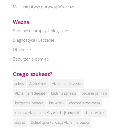
Małe inicjatywy porywają Wrocław
Ważne
Badanie neuropsychologiczne
Diagnostyka i Leczenie
Otępienie
Zaburzenia pamięci
Czego szukasz?
adres
ALzheimer
Alzheimer leczenie
Alzheimer’s disease
badania pamięci
badanie pamięci
bezpłatne badania
białko tau
choroba Alzheimera
choroba Alzheimera Key words: β-amyloid
daniel wójcik
dojazd
Dolnośląska Fundacja Alzheimerowska