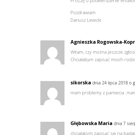
Proszę o potwierdzenie emailo
Pozdrawiam
Dariusz Lewicki
Agnieszka Rogowska-Kop
Witam, czy można jeszcze zgłos
Chciałabym zapisać moich rodz
sikorska
dnia 24 lipca 2018 o 
mam problemy z pamiecia .mam 
Głębowska Maria
dnia 7 sie
chciałabym zapisać się na bad