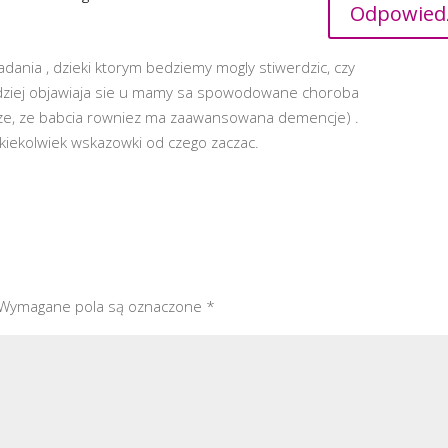
Odpowied
nia , dzieki ktorym bedziemy mogly stiwerdzic, czy
ardziej objawiaja sie u mamy sa spowodowane choroba
cze, ze babcia rowniez ma zaawansowana demencje) .
kiekolwiek wskazowki od czego zaczac.
Wymagane pola są oznaczone
*