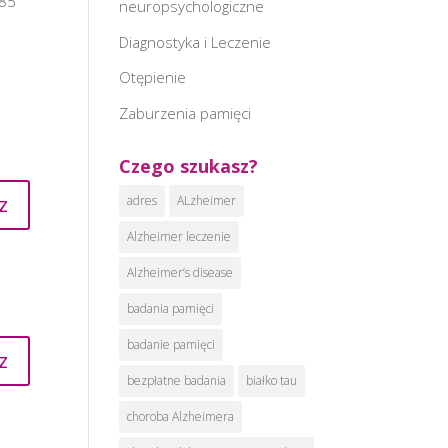
085
neuropsychologiczne
Diagnostyka i Leczenie
Otępienie
Zaburzenia pamięci
Czego szukasz?
z
adres
ALzheimer
Alzheimer leczenie
Alzheimer’s disease
badania pamięci
badanie pamięci
z
bezpłatne badania
białko tau
choroba Alzheimera