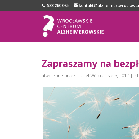
533 260 085
kontakt@alzheimer.wroclaw.p
Zapraszamy na bezpł
utworzone przez
Daniel Wójcik
|
sie 6, 2017
|
In