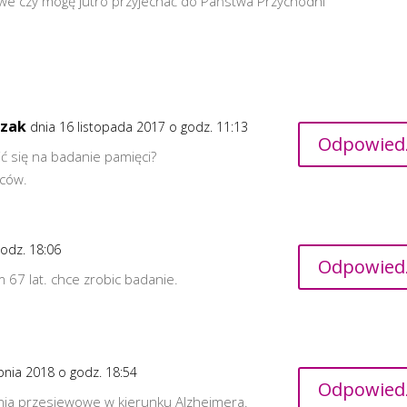
we czy mogę jutro przyjechać do Państwa Przychodni
rzak
dnia 16 listopada 2017 o godz. 11:13
Odpowied
ić się na badanie pamięci?
iców.
godz. 18:06
Odpowied
67 lat. chce zrobic badanie.
rpnia 2018 o godz. 18:54
Odpowied
ania przesiewowe w kierunku Alzheimera.