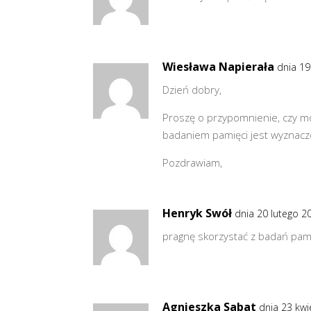
Wiesława Napierała
dnia 19
Dzień dobry,
Proszę o przypomnienie, czy m
badaniem pamięci jest wyznaczo
Pozdrawiam,
Henryk Swół
dnia 20 lutego 2
pragnę skorzystać z badań pamię
Agnieszka Sabat
dnia 23 kwi