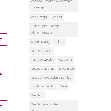
choroba Alzheimera Key words:
β-amyloid
daniel wójcik
dojazd
Dolnośląska Fundacja
Alzheimerowska
z
dzień otwarty
Hallera
Marzena Zboch
neurolog wrocław
otępienia
proces otępienny
protein tau
z
przesiewowe badanie pamięci
psycholog wrocław
WCA
Wrocław
Wrocławskie Centrum
z