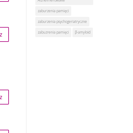
Alzheimerowskie
zaburzenia pamięci
zaburzenia psychogeriatryczne
zabuzrenia pamięci
β-amyloid
z
z