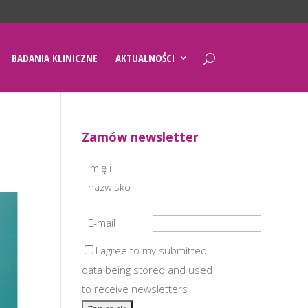
BADANIA KLINICZNE
AKTUALNOŚCI
Zamów newsletter
Imię i
nazwisko
E-mail
I agree to my submitted
data being stored and used
to receive newsletters