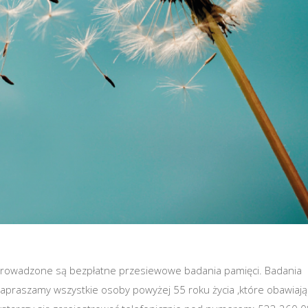
owadzone są bezpłatne przesiewowe badania pamięci. Badania
apraszamy wszystkie osoby powyżej 55 roku życia ,które obawiają