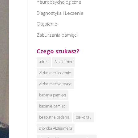
neuropsychologiczne
Diagnostyka i Leczenie
Otępienie
Zaburzenia pamięci
Czego szukasz?
adres
ALzheimer
Alzheimer leczenie
Alzheimer’s disease
badania pamięci
badanie pamięci
bezpłatne badania
białko tau
choroba Alzheimera