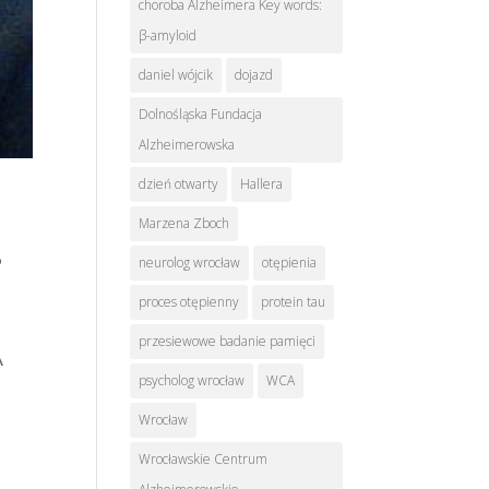
choroba Alzheimera Key words:
β-amyloid
daniel wójcik
dojazd
Dolnośląska Fundacja
Alzheimerowska
dzień otwarty
Hallera
Marzena Zboch
neurolog wrocław
otępienia
P
proces otępienny
protein tau
przesiewowe badanie pamięci
A
psycholog wrocław
WCA
Wrocław
Wrocławskie Centrum