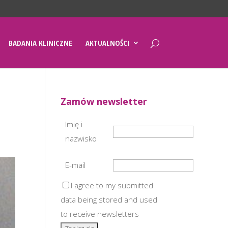
BADANIA KLINICZNE
AKTUALNOŚCI
Zamów newsletter
Imię i
nazwisko
E-mail
I agree to my submitted
data being stored and used
to receive newsletters