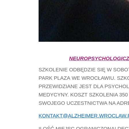
NEUROPSYCHOLOGICZ
SZKOLENIE ODBĘDZIE SIĘ W SOBOT
PARK PLAZA WE WROCŁAWIU. SZK
PRZEWIDZIANE JEST DLA PSYCHO
MEDYCYNY. KOSZT SZKOLENIA 350
SWOJEGO UCZESTNICTWA NA ADR
KONTAKT@ALZHEIMER.WROCLAW.
ILOŚĆ MIEJSC OGRANICZONA! DE