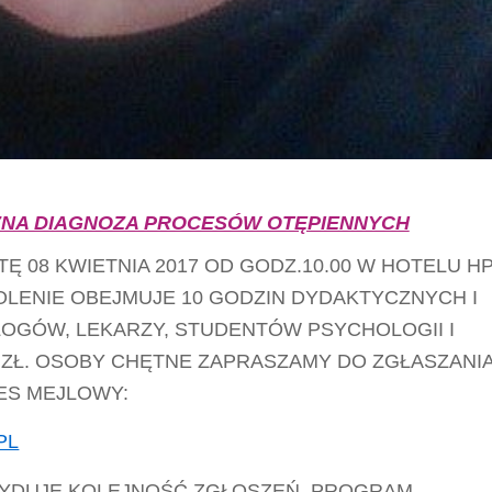
NA DIAGNOZA PROCESÓW OTĘPIENNYCH
Ę 08 KWIETNIA 2017 OD GODZ.10.00 W HOTELU H
OLENIE OBEJMUJE 10 GODZIN DYDAKTYCZNYCH I
LOGÓW, LEKARZY, STUDENTÓW PSYCHOLOGII I
 ZŁ. OSOBY CHĘTNE ZAPRASZAMY DO ZGŁASZANI
ES MEJLOWY:
PL
CYDUJE KOLEJNOŚĆ ZGŁOSZEŃ. PROGRAM