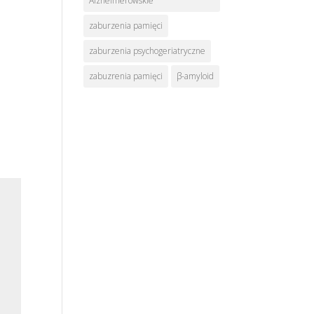
Alzheimerowskie
zaburzenia pamięci
zaburzenia psychogeriatryczne
zabuzrenia pamięci
β-amyloid