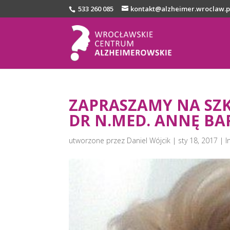
533 260 085
kontakt@alzheimer.wroclaw.p
ZAPRASZAMY NA SZ
DR N.MED. ANNĘ BA
utworzone przez
Daniel Wójcik
|
sty 18, 2017
|
I